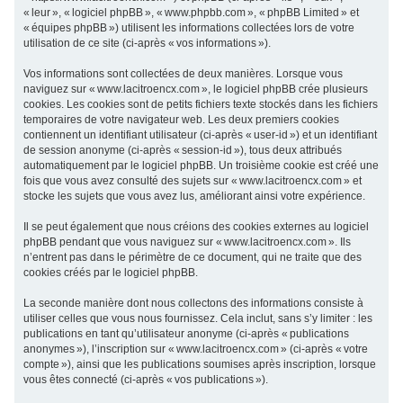
« leur », « logiciel phpBB », « www.phpbb.com », « phpBB Limited » et
c
« équipes phpBB ») utilisent les informations collectées lors de votre
h
utilisation de ce site (ci-après « vos informations »).
e
Vos informations sont collectées de deux manières. Lorsque vous
r
naviguez sur « www.lacitroencx.com », le logiciel phpBB crée plusieurs
cookies. Les cookies sont de petits fichiers texte stockés dans les fichiers
temporaires de votre navigateur web. Les deux premiers cookies
contiennent un identifiant utilisateur (ci-après « user-id ») et un identifiant
de session anonyme (ci-après « session-id »), tous deux attribués
automatiquement par le logiciel phpBB. Un troisième cookie est créé une
fois que vous avez consulté des sujets sur « www.lacitroencx.com » et
stocke les sujets que vous avez lus, améliorant ainsi votre expérience.
Il se peut également que nous créions des cookies externes au logiciel
phpBB pendant que vous naviguez sur « www.lacitroencx.com ». Ils
n’entrent pas dans le périmètre de ce document, qui ne traite que des
cookies créés par le logiciel phpBB.
La seconde manière dont nous collectons des informations consiste à
utiliser celles que vous nous fournissez. Cela inclut, sans s’y limiter : les
publications en tant qu’utilisateur anonyme (ci-après « publications
anonymes »), l’inscription sur « www.lacitroencx.com » (ci-après « votre
compte »), ainsi que les publications soumises après inscription, lorsque
vous êtes connecté (ci-après « vos publications »).