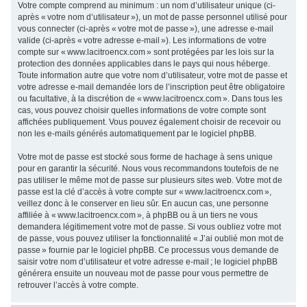
Votre compte comprend au minimum : un nom d’utilisateur unique (ci-
après « votre nom d’utilisateur »), un mot de passe personnel utilisé pour
vous connecter (ci-après « votre mot de passe »), une adresse e-mail
valide (ci-après « votre adresse e-mail »). Les informations de votre
compte sur « www.lacitroencx.com » sont protégées par les lois sur la
protection des données applicables dans le pays qui nous héberge.
Toute information autre que votre nom d’utilisateur, votre mot de passe et
votre adresse e-mail demandée lors de l’inscription peut être obligatoire
ou facultative, à la discrétion de « www.lacitroencx.com ». Dans tous les
cas, vous pouvez choisir quelles informations de votre compte sont
affichées publiquement. Vous pouvez également choisir de recevoir ou
non les e-mails générés automatiquement par le logiciel phpBB.
Votre mot de passe est stocké sous forme de hachage à sens unique
pour en garantir la sécurité. Nous vous recommandons toutefois de ne
pas utiliser le même mot de passe sur plusieurs sites web. Votre mot de
passe est la clé d’accès à votre compte sur « www.lacitroencx.com »,
veillez donc à le conserver en lieu sûr. En aucun cas, une personne
affiliée à « www.lacitroencx.com », à phpBB ou à un tiers ne vous
demandera légitimement votre mot de passe. Si vous oubliez votre mot
de passe, vous pouvez utiliser la fonctionnalité « J’ai oublié mon mot de
passe » fournie par le logiciel phpBB. Ce processus vous demande de
saisir votre nom d’utilisateur et votre adresse e-mail ; le logiciel phpBB
générera ensuite un nouveau mot de passe pour vous permettre de
retrouver l’accès à votre compte.