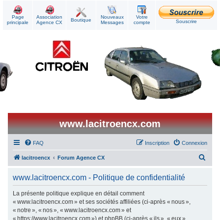
Page
Association
Nouveaux
Votre
Boutique
Souscrire
principale
Agence CX
Messages
compte
www.lacitroencx.com
FAQ
Inscription
Connexion
R
lacitroencx
Forum Agence CX
e
www.lacitroencx.com - Politique de confidentialité
c
h
La présente politique explique en détail comment
« www.lacitroencx.com » et ses sociétés affiliées (ci-après « nous »,
e
« notre », « nos », « www.lacitroencx.com » et
r
« https://www.lacitroencx.com ») et phpBB (ci-après « ils », « eux »,