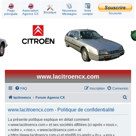
Page
Association
Nouveaux
Votre
Boutique
Souscrire
principale
Agence CX
Messages
compte
www.lacitroencx.com
FAQ
Inscription
Connexion
R
lacitroencx
Forum Agence CX
e
www.lacitroencx.com - Politique de confidentialité
c
h
La présente politique explique en détail comment
« www.lacitroencx.com » et ses sociétés affiliées (ci-après « nous »,
e
« notre », « nos », « www.lacitroencx.com » et
r
« https://www.lacitroencx.com ») et phpBB (ci-après « ils », « eux »,