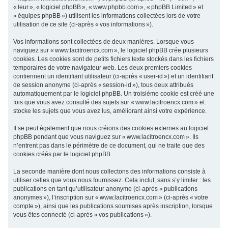
« leur », « logiciel phpBB », « www.phpbb.com », « phpBB Limited » et
c
« équipes phpBB ») utilisent les informations collectées lors de votre
h
utilisation de ce site (ci-après « vos informations »).
e
Vos informations sont collectées de deux manières. Lorsque vous
r
naviguez sur « www.lacitroencx.com », le logiciel phpBB crée plusieurs
cookies. Les cookies sont de petits fichiers texte stockés dans les fichiers
temporaires de votre navigateur web. Les deux premiers cookies
contiennent un identifiant utilisateur (ci-après « user-id ») et un identifiant
de session anonyme (ci-après « session-id »), tous deux attribués
automatiquement par le logiciel phpBB. Un troisième cookie est créé une
fois que vous avez consulté des sujets sur « www.lacitroencx.com » et
stocke les sujets que vous avez lus, améliorant ainsi votre expérience.
Il se peut également que nous créions des cookies externes au logiciel
phpBB pendant que vous naviguez sur « www.lacitroencx.com ». Ils
n’entrent pas dans le périmètre de ce document, qui ne traite que des
cookies créés par le logiciel phpBB.
La seconde manière dont nous collectons des informations consiste à
utiliser celles que vous nous fournissez. Cela inclut, sans s’y limiter : les
publications en tant qu’utilisateur anonyme (ci-après « publications
anonymes »), l’inscription sur « www.lacitroencx.com » (ci-après « votre
compte »), ainsi que les publications soumises après inscription, lorsque
vous êtes connecté (ci-après « vos publications »).