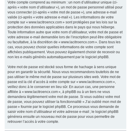
Votre compte comprend au minimum : un nom d’utilisateur unique (ci-
après « votre nom d’utilisateur »), un mot de passe personnel utilisé pour
vous connecter (ci-après « votre mot de passe »), une adresse e-mail
valide (ci-après « votre adresse e-mail »). Les informations de votre
compte sur « www.lacitroencx.com » sont protégées par les lois sur la
protection des données applicables dans le pays qui nous héberge.
Toute information autre que votre nom d’utilisateur, votre mot de passe et
votre adresse e-mail demandée lors de l’inscription peut être obligatoire
ou facultative, à la discrétion de « www.lacitroencx.com ». Dans tous les
cas, vous pouvez choisir quelles informations de votre compte sont
affichées publiquement. Vous pouvez également choisir de recevoir ou
non les e-mails générés automatiquement par le logiciel phpBB.
Votre mot de passe est stocké sous forme de hachage à sens unique
pour en garantir la sécurité. Nous vous recommandons toutefois de ne
pas utiliser le même mot de passe sur plusieurs sites web. Votre mot de
passe est la clé d’accès à votre compte sur « www.lacitroencx.com »,
veillez donc à le conserver en lieu sûr. En aucun cas, une personne
affiliée à « www.lacitroencx.com », à phpBB ou à un tiers ne vous
demandera légitimement votre mot de passe. Si vous oubliez votre mot
de passe, vous pouvez utiliser la fonctionnalité « J’ai oublié mon mot de
passe » fournie par le logiciel phpBB. Ce processus vous demande de
saisir votre nom d’utilisateur et votre adresse e-mail ; le logiciel phpBB
générera ensuite un nouveau mot de passe pour vous permettre de
retrouver l’accès à votre compte.