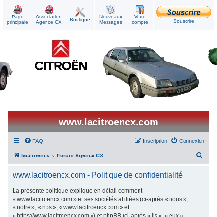
Page
Association
Nouveaux
Votre
Boutique
Souscrire
principale
Agence CX
Messages
compte
www.lacitroencx.com
FAQ
Inscription
Connexion
R
lacitroencx
Forum Agence CX
e
www.lacitroencx.com - Politique de confidentialité
c
h
La présente politique explique en détail comment
« www.lacitroencx.com » et ses sociétés affiliées (ci-après « nous »,
e
« notre », « nos », « www.lacitroencx.com » et
r
« https://www.lacitroencx.com ») et phpBB (ci-après « ils », « eux »,