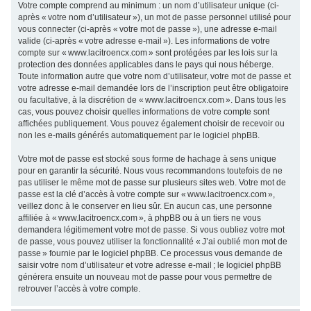
Votre compte comprend au minimum : un nom d’utilisateur unique (ci-
après « votre nom d’utilisateur »), un mot de passe personnel utilisé pour
vous connecter (ci-après « votre mot de passe »), une adresse e-mail
valide (ci-après « votre adresse e-mail »). Les informations de votre
compte sur « www.lacitroencx.com » sont protégées par les lois sur la
protection des données applicables dans le pays qui nous héberge.
Toute information autre que votre nom d’utilisateur, votre mot de passe et
votre adresse e-mail demandée lors de l’inscription peut être obligatoire
ou facultative, à la discrétion de « www.lacitroencx.com ». Dans tous les
cas, vous pouvez choisir quelles informations de votre compte sont
affichées publiquement. Vous pouvez également choisir de recevoir ou
non les e-mails générés automatiquement par le logiciel phpBB.
Votre mot de passe est stocké sous forme de hachage à sens unique
pour en garantir la sécurité. Nous vous recommandons toutefois de ne
pas utiliser le même mot de passe sur plusieurs sites web. Votre mot de
passe est la clé d’accès à votre compte sur « www.lacitroencx.com »,
veillez donc à le conserver en lieu sûr. En aucun cas, une personne
affiliée à « www.lacitroencx.com », à phpBB ou à un tiers ne vous
demandera légitimement votre mot de passe. Si vous oubliez votre mot
de passe, vous pouvez utiliser la fonctionnalité « J’ai oublié mon mot de
passe » fournie par le logiciel phpBB. Ce processus vous demande de
saisir votre nom d’utilisateur et votre adresse e-mail ; le logiciel phpBB
générera ensuite un nouveau mot de passe pour vous permettre de
retrouver l’accès à votre compte.