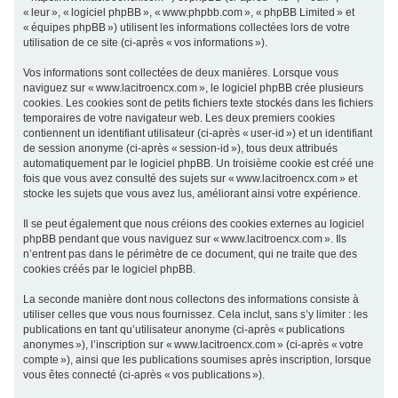
« leur », « logiciel phpBB », « www.phpbb.com », « phpBB Limited » et
c
« équipes phpBB ») utilisent les informations collectées lors de votre
h
utilisation de ce site (ci-après « vos informations »).
e
Vos informations sont collectées de deux manières. Lorsque vous
r
naviguez sur « www.lacitroencx.com », le logiciel phpBB crée plusieurs
cookies. Les cookies sont de petits fichiers texte stockés dans les fichiers
temporaires de votre navigateur web. Les deux premiers cookies
contiennent un identifiant utilisateur (ci-après « user-id ») et un identifiant
de session anonyme (ci-après « session-id »), tous deux attribués
automatiquement par le logiciel phpBB. Un troisième cookie est créé une
fois que vous avez consulté des sujets sur « www.lacitroencx.com » et
stocke les sujets que vous avez lus, améliorant ainsi votre expérience.
Il se peut également que nous créions des cookies externes au logiciel
phpBB pendant que vous naviguez sur « www.lacitroencx.com ». Ils
n’entrent pas dans le périmètre de ce document, qui ne traite que des
cookies créés par le logiciel phpBB.
La seconde manière dont nous collectons des informations consiste à
utiliser celles que vous nous fournissez. Cela inclut, sans s’y limiter : les
publications en tant qu’utilisateur anonyme (ci-après « publications
anonymes »), l’inscription sur « www.lacitroencx.com » (ci-après « votre
compte »), ainsi que les publications soumises après inscription, lorsque
vous êtes connecté (ci-après « vos publications »).