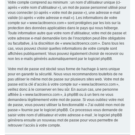
Votre compte comprend au minimum : un nom d’utilisateur unique (ci-
après « votre nom d’utilisateur »), un mot de passe personnel utilisé pour
vous connecter (ci-après « votre mot de passe »), une adresse e-mail
valide (ci-après « votre adresse e-mail »). Les informations de votre
compte sur « www.lacitroencx.com » sont protégées par les lois sur la
protection des données applicables dans le pays qui nous héberge.
Toute information autre que votre nom d’utilisateur, votre mot de passe et
votre adresse e-mail demandée lors de l’inscription peut être obligatoire
ou facultative, à la discrétion de « www.lacitroencx.com ». Dans tous les
cas, vous pouvez choisir quelles informations de votre compte sont
affichées publiquement. Vous pouvez également choisir de recevoir ou
non les e-mails générés automatiquement par le logiciel phpBB.
Votre mot de passe est stocké sous forme de hachage à sens unique
pour en garantir la sécurité. Nous vous recommandons toutefois de ne
pas utiliser le même mot de passe sur plusieurs sites web. Votre mot de
passe est la clé d’accès à votre compte sur « www.lacitroencx.com »,
veillez donc à le conserver en lieu sûr. En aucun cas, une personne
affiliée à « www.lacitroencx.com », à phpBB ou à un tiers ne vous
demandera légitimement votre mot de passe. Si vous oubliez votre mot
de passe, vous pouvez utiliser la fonctionnalité « J’ai oublié mon mot de
passe » fournie par le logiciel phpBB. Ce processus vous demande de
saisir votre nom d’utilisateur et votre adresse e-mail ; le logiciel phpBB
générera ensuite un nouveau mot de passe pour vous permettre de
retrouver l’accès à votre compte.