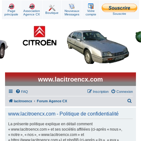
Page
Association
Nouveaux
Votre
Boutique
Souscrire
principale
Agence CX
Messages
compte
www.lacitroencx.com
FAQ
Inscription
Connexion
R
lacitroencx
Forum Agence CX
e
www.lacitroencx.com - Politique de confidentialité
c
h
La présente politique explique en détail comment
« www.lacitroencx.com » et ses sociétés affiliées (ci-après « nous »,
e
« notre », « nos », « www.lacitroencx.com » et
r
« https://www.lacitroencx.com ») et phpBB (ci-après « ils », « eux »,