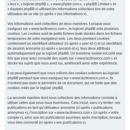
« leur », « logiciel phpBB », « www.phpbb.com », « phpBB Limited » et
c
« équipes phpBB ») utilisent les informations collectées lors de votre
h
utilisation de ce site (ci-après « vos informations »).
e
Vos informations sont collectées de deux manières. Lorsque vous
r
naviguez sur « www.lacitroencx.com », le logiciel phpBB crée plusieurs
cookies. Les cookies sont de petits fichiers texte stockés dans les fichiers
temporaires de votre navigateur web. Les deux premiers cookies
contiennent un identifiant utilisateur (ci-après « user-id ») et un identifiant
de session anonyme (ci-après « session-id »), tous deux attribués
automatiquement par le logiciel phpBB. Un troisième cookie est créé une
fois que vous avez consulté des sujets sur « www.lacitroencx.com » et
stocke les sujets que vous avez lus, améliorant ainsi votre expérience.
Il se peut également que nous créions des cookies externes au logiciel
phpBB pendant que vous naviguez sur « www.lacitroencx.com ». Ils
n’entrent pas dans le périmètre de ce document, qui ne traite que des
cookies créés par le logiciel phpBB.
La seconde manière dont nous collectons des informations consiste à
utiliser celles que vous nous fournissez. Cela inclut, sans s’y limiter : les
publications en tant qu’utilisateur anonyme (ci-après « publications
anonymes »), l’inscription sur « www.lacitroencx.com » (ci-après « votre
compte »), ainsi que les publications soumises après inscription, lorsque
vous êtes connecté (ci-après « vos publications »).