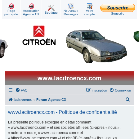
Page
Association
Nouveaux
Votre
Boutique
Souscrire
principale
Agence CX
Messages
compte
www.lacitroencx.com
FAQ
Inscription
Connexion
R
lacitroencx
Forum Agence CX
e
www.lacitroencx.com - Politique de confidentialité
c
h
La présente politique explique en détail comment
« www.lacitroencx.com » et ses sociétés affiliées (ci-après « nous »,
e
« notre », « nos », « www.lacitroencx.com » et
r
« https://www.lacitroencx.com ») et phpBB (ci-après « ils », « eux »,