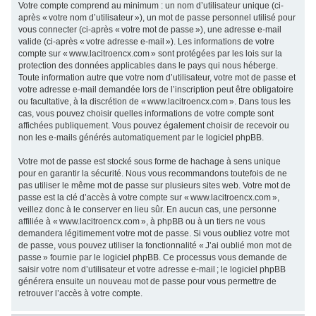
Votre compte comprend au minimum : un nom d’utilisateur unique (ci-
après « votre nom d’utilisateur »), un mot de passe personnel utilisé pour
vous connecter (ci-après « votre mot de passe »), une adresse e-mail
valide (ci-après « votre adresse e-mail »). Les informations de votre
compte sur « www.lacitroencx.com » sont protégées par les lois sur la
protection des données applicables dans le pays qui nous héberge.
Toute information autre que votre nom d’utilisateur, votre mot de passe et
votre adresse e-mail demandée lors de l’inscription peut être obligatoire
ou facultative, à la discrétion de « www.lacitroencx.com ». Dans tous les
cas, vous pouvez choisir quelles informations de votre compte sont
affichées publiquement. Vous pouvez également choisir de recevoir ou
non les e-mails générés automatiquement par le logiciel phpBB.
Votre mot de passe est stocké sous forme de hachage à sens unique
pour en garantir la sécurité. Nous vous recommandons toutefois de ne
pas utiliser le même mot de passe sur plusieurs sites web. Votre mot de
passe est la clé d’accès à votre compte sur « www.lacitroencx.com »,
veillez donc à le conserver en lieu sûr. En aucun cas, une personne
affiliée à « www.lacitroencx.com », à phpBB ou à un tiers ne vous
demandera légitimement votre mot de passe. Si vous oubliez votre mot
de passe, vous pouvez utiliser la fonctionnalité « J’ai oublié mon mot de
passe » fournie par le logiciel phpBB. Ce processus vous demande de
saisir votre nom d’utilisateur et votre adresse e-mail ; le logiciel phpBB
générera ensuite un nouveau mot de passe pour vous permettre de
retrouver l’accès à votre compte.