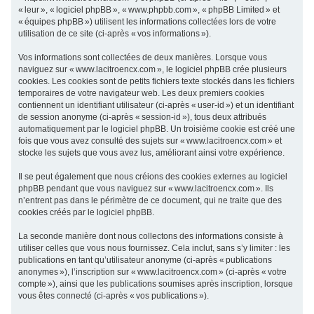
« leur », « logiciel phpBB », « www.phpbb.com », « phpBB Limited » et
c
« équipes phpBB ») utilisent les informations collectées lors de votre
h
utilisation de ce site (ci-après « vos informations »).
e
Vos informations sont collectées de deux manières. Lorsque vous
r
naviguez sur « www.lacitroencx.com », le logiciel phpBB crée plusieurs
cookies. Les cookies sont de petits fichiers texte stockés dans les fichiers
temporaires de votre navigateur web. Les deux premiers cookies
contiennent un identifiant utilisateur (ci-après « user-id ») et un identifiant
de session anonyme (ci-après « session-id »), tous deux attribués
automatiquement par le logiciel phpBB. Un troisième cookie est créé une
fois que vous avez consulté des sujets sur « www.lacitroencx.com » et
stocke les sujets que vous avez lus, améliorant ainsi votre expérience.
Il se peut également que nous créions des cookies externes au logiciel
phpBB pendant que vous naviguez sur « www.lacitroencx.com ». Ils
n’entrent pas dans le périmètre de ce document, qui ne traite que des
cookies créés par le logiciel phpBB.
La seconde manière dont nous collectons des informations consiste à
utiliser celles que vous nous fournissez. Cela inclut, sans s’y limiter : les
publications en tant qu’utilisateur anonyme (ci-après « publications
anonymes »), l’inscription sur « www.lacitroencx.com » (ci-après « votre
compte »), ainsi que les publications soumises après inscription, lorsque
vous êtes connecté (ci-après « vos publications »).