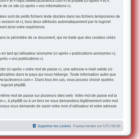
om » et « https://www.lacitroencx.com ») et phpBB (ci-après « ils »,
n de ce site (ci-après « vos informations »).
s sont de petits fichiers texte stockés dans les fichiers temporaires de
« session-id »), tous deux attribués automatiquement par le logiciel
rant ainsi votre expérience.
ans le périmètre de ce document, qui ne traite que des cookies créés
ns en tant qu’utilisateur anonyme (ci-après « publications anonymes »),
près « vos publications »).
er (ci-après « votre mot de passe »), une adresse e-mail valide (ci-
pplicables dans le pays qui nous héberge. Toute information autre que
 www.lacitroencx.com ». Dans tous les cas, vous pouvez choisir quelles
 logiciel phpBB.
 même mot de passe sur plusieurs sites web. Votre mot de passe est la
.com », à phpBB ou à un tiers ne vous demandera légitimement votre mot
cessus vous demande de saisir votre nom d’utilisateur et votre adresse
Supprimer les cookies
Fuseau horaire sur
UTC+02:00