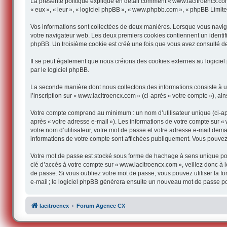
La présente politique explique en détail comment « www.lacitroencx.com » 
« eux », « leur », « logiciel phpBB », « www.phpbb.com », « phpBB Limited 
Vos informations sont collectées de deux manières. Lorsque vous navigue
votre navigateur web. Les deux premiers cookies contiennent un identifian
phpBB. Un troisième cookie est créé une fois que vous avez consulté des
Il se peut également que nous créions des cookies externes au logiciel
par le logiciel phpBB.
La seconde manière dont nous collectons des informations consiste à util
l’inscription sur « www.lacitroencx.com » (ci-après « votre compte »), ai
Votre compte comprend au minimum : un nom d’utilisateur unique (ci-aprè
après « votre adresse e-mail »). Les informations de votre compte sur «
votre nom d’utilisateur, votre mot de passe et votre adresse e-mail deman
informations de votre compte sont affichées publiquement. Vous pouvez
Votre mot de passe est stocké sous forme de hachage à sens unique pou
clé d’accès à votre compte sur « www.lacitroencx.com », veillez donc à
de passe. Si vous oubliez votre mot de passe, vous pouvez utiliser la f
e-mail ; le logiciel phpBB générera ensuite un nouveau mot de passe po
lacitroencx
Forum Agence CX