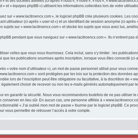
et ses sociétés affiliées (ci-après « nous », « notre », « nos », « www.lacitroencx.c
» et « équipes phpBB ») utilisent les informations collectées lors de votre utilisatio
z sur « www.lacitroencx.com », le logiciel phpBB crée plusieurs cookies. Les cookie
t utilisateur (ci-après « user-id ») et un identifiant de session anonyme (ci-après 
 sujets sur « www.lacitroencx.com » et stocke les sujets que vous avez lus, amélio
 phpBB pendant que vous naviguez sur « www.lacitroencx.com ». Ils n’entrent pas d
iser celles que vous nous fournissez. Cela inclut, sans s’y limiter : les publicatio
nsi que les publications soumises après inscription, lorsque vous êtes connecté (ci-a
s « votre nom d’utilisateur »), un mot de passe personnel utilisé pour vous connect
 www.lacitroencx.com » sont protégées par les lois sur la protection des données a
dée lors de l’inscription peut être obligatoire ou facultative, à la discrétion de «
 également choisir de recevoir ou non les e-mails générés automatiquement par le
r en garantir la sécurité. Nous vous recommandons toutefois de ne pas utiliser le
 le conserver en lieu sûr. En aucun cas, une personne affiliée à « www.lacitroencx
onctionnalité « J’ai oublié mon mot de passe » fournie par le logiciel phpBB. Ce pro
ur vous permettre de retrouver l’accès à votre compte.