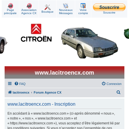
Page
Association
Nouveaux
Votre
Boutique
Souscrire
principale
Agence CX
Messages
compte
www.lacitroencx.com
FAQ
Connexion
R
lacitroencx
Forum Agence CX
e
www.lacitroencx.com - Inscription
c
h
En accédant à « www.lacitroencx.com » (ci-après dénommé « nous »,
« notre », « nos », « www.lacitroencx.com » et
e
« https://www.lacitroencx.com »), vous acceptez d’être légalement lié par
r
les conditions suivantes. Si vous n’acceptez pas l’ensemble de ces