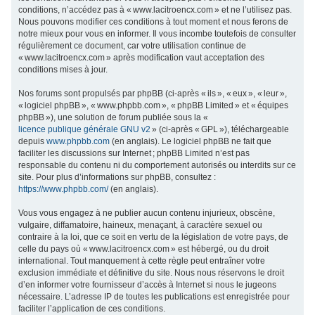
conditions, n’accédez pas à « www.lacitroencx.com » et ne l’utilisez pas.
c
Nous pouvons modifier ces conditions à tout moment et nous ferons de
h
notre mieux pour vous en informer. Il vous incombe toutefois de consulter
régulièrement ce document, car votre utilisation continue de
e
« www.lacitroencx.com » après modification vaut acceptation des
r
conditions mises à jour.
Nos forums sont propulsés par phpBB (ci-après « ils », « eux », « leur »,
« logiciel phpBB », « www.phpbb.com », « phpBB Limited » et « équipes
phpBB »), une solution de forum publiée sous la «
licence publique générale GNU v2
» (ci-après « GPL »), téléchargeable
depuis
www.phpbb.com
(en anglais). Le logiciel phpBB ne fait que
faciliter les discussions sur Internet ; phpBB Limited n’est pas
responsable du contenu ni du comportement autorisés ou interdits sur ce
site. Pour plus d’informations sur phpBB, consultez :
https://www.phpbb.com/
(en anglais).
Vous vous engagez à ne publier aucun contenu injurieux, obscène,
vulgaire, diffamatoire, haineux, menaçant, à caractère sexuel ou
contraire à la loi, que ce soit en vertu de la législation de votre pays, de
celle du pays où « www.lacitroencx.com » est hébergé, ou du droit
international. Tout manquement à cette règle peut entraîner votre
exclusion immédiate et définitive du site. Nous nous réservons le droit
d’en informer votre fournisseur d’accès à Internet si nous le jugeons
nécessaire. L’adresse IP de toutes les publications est enregistrée pour
faciliter l’application de ces conditions.