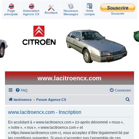
Page
Association
Nouveaux
Votre
Boutique
Souscrire
principale
Agence CX
Messages
compte
www.lacitroencx.com
FAQ
Connexion
R
lacitroencx
Forum Agence CX
e
www.lacitroencx.com - Inscription
c
h
En accédant à « www.lacitroencx.com » (ci-après dénommé « nous »,
« notre », « nos », « www.lacitroencx.com » et
e
« https://www.lacitroencx.com »), vous acceptez d’être légalement lié par
r
les conditions suivantes. Si vous n’acceptez pas l’ensemble de ces