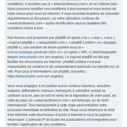
conditions, n’accédez pas à « www.lacitroencx.com » et ne l’utilisez pas.
c
Nous pouvons modifier ces conditions à tout moment et nous ferons de
h
notre mieux pour vous en informer. Il vous incombe toutefois de consulter
régulièrement ce document, car votre utilisation continue de
e
« www.lacitroencx.com » après modification vaut acceptation des
r
conditions mises à jour.
Nos forums sont propulsés par phpBB (ci-après « ils », « eux », « leur »,
« logiciel phpBB », « www.phpbb.com », « phpBB Limited » et « équipes
phpBB »), une solution de forum publiée sous la «
licence publique générale GNU v2
» (ci-après « GPL »), téléchargeable
depuis
www.phpbb.com
(en anglais). Le logiciel phpBB ne fait que
faciliter les discussions sur Internet ; phpBB Limited n’est pas
responsable du contenu ni du comportement autorisés ou interdits sur ce
site. Pour plus d’informations sur phpBB, consultez :
https://www.phpbb.com/
(en anglais).
Vous vous engagez à ne publier aucun contenu injurieux, obscène,
vulgaire, diffamatoire, haineux, menaçant, à caractère sexuel ou
contraire à la loi, que ce soit en vertu de la législation de votre pays, de
celle du pays où « www.lacitroencx.com » est hébergé, ou du droit
international. Tout manquement à cette règle peut entraîner votre
exclusion immédiate et définitive du site. Nous nous réservons le droit
d’en informer votre fournisseur d’accès à Internet si nous le jugeons
nécessaire. L’adresse IP de toutes les publications est enregistrée pour
faciliter l’application de ces conditions.