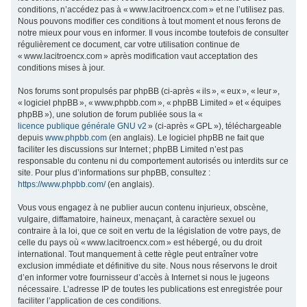
conditions, n’accédez pas à « www.lacitroencx.com » et ne l’utilisez pas.
c
Nous pouvons modifier ces conditions à tout moment et nous ferons de
h
notre mieux pour vous en informer. Il vous incombe toutefois de consulter
régulièrement ce document, car votre utilisation continue de
e
« www.lacitroencx.com » après modification vaut acceptation des
r
conditions mises à jour.
Nos forums sont propulsés par phpBB (ci-après « ils », « eux », « leur »,
« logiciel phpBB », « www.phpbb.com », « phpBB Limited » et « équipes
phpBB »), une solution de forum publiée sous la «
licence publique générale GNU v2
» (ci-après « GPL »), téléchargeable
depuis
www.phpbb.com
(en anglais). Le logiciel phpBB ne fait que
faciliter les discussions sur Internet ; phpBB Limited n’est pas
responsable du contenu ni du comportement autorisés ou interdits sur ce
site. Pour plus d’informations sur phpBB, consultez :
https://www.phpbb.com/
(en anglais).
Vous vous engagez à ne publier aucun contenu injurieux, obscène,
vulgaire, diffamatoire, haineux, menaçant, à caractère sexuel ou
contraire à la loi, que ce soit en vertu de la législation de votre pays, de
celle du pays où « www.lacitroencx.com » est hébergé, ou du droit
international. Tout manquement à cette règle peut entraîner votre
exclusion immédiate et définitive du site. Nous nous réservons le droit
d’en informer votre fournisseur d’accès à Internet si nous le jugeons
nécessaire. L’adresse IP de toutes les publications est enregistrée pour
faciliter l’application de ces conditions.