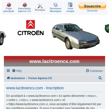
Page
Association
Nouveaux
Votre
Boutique
Souscrire
principale
Agence CX
Messages
compte
www.lacitroencx.com
FAQ
Connexion
R
lacitroencx
Forum Agence CX
e
www.lacitroencx.com - Inscription
c
h
En accédant à « www.lacitroencx.com » (ci-après dénommé « nous »,
« notre », « nos », « www.lacitroencx.com » et
e
« https://www.lacitroencx.com »), vous acceptez d’être légalement lié par
r
les conditions suivantes. Si vous n’acceptez pas l’ensemble de ces