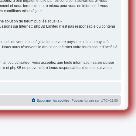
ceptez d’être légalement lié par les conditions suivantes. Si vous
oment et nous ferons de notre mieux pour vous en informer. Il vous
s conditions mises à jour.
une solution de forum publiée sous la «
iscussions sur Internet ; phpBB Limited n’est pas responsable du contenu
 soit en vertu de la législation de votre pays, de celle du pays où
e. Nous nous réservons le droit d’en informer votre fournisseur d’accès à
 tant qu’utilisateur, vous acceptez que toute information saisie puisse
om » ni phpBB ne peuvent être tenus responsables d’une tentative de
Supprimer les cookies
Fuseau horaire sur
UTC+02:00