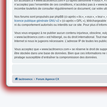
En accédant à « www.lacitroencx.com » (ci-après dénommé « nous », « not
n’acceptez pas l’ensemble de ces conditions, n’accédez pas à « www.lac
incombe toutefois de consulter régulièrement ce document, car votre uti
Nos forums sont propulsés par phpBB (ci-après « ils », « eux », « leur 
licence publique générale GNU v2
» (ci-après « GPL »), téléchargeabl
ni du comportement autorisés ou interdits sur ce site. Pour plus d’infor
Vous vous engagez à ne publier aucun contenu injurieux, obscène, vulgair
« www.lacitroencx.com » est hébergé, ou du droit international. Tout man
Internet si nous le jugeons nécessaire. L’adresse IP de toutes les publica
Vous acceptez que « www.lacitroencx.com » se réserve le droit de supprim
être stockée dans une base de données. Bien que ces informations ne s
piratage susceptible d’entraîner la compromission des données.
lacitroencx
Forum Agence CX