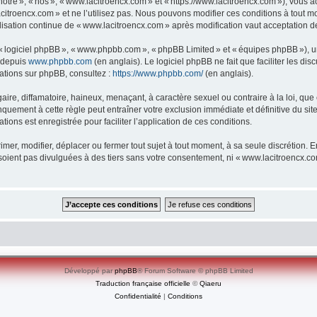
re », « nos », « www.lacitroencx.com » et « https://www.lacitroencx.com »), vous ac
itroencx.com » et ne l’utilisez pas. Nous pouvons modifier ces conditions à tout m
lisation continue de « www.lacitroencx.com » après modification vaut acceptation de
», « logiciel phpBB », « www.phpbb.com », « phpBB Limited » et « équipes phpBB »), 
e depuis
www.phpbb.com
(en anglais). Le logiciel phpBB ne fait que faciliter les d
mations sur phpBB, consultez :
https://www.phpbb.com/
(en anglais).
e, diffamatoire, haineux, menaçant, à caractère sexuel ou contraire à la loi, que ce
quement à cette règle peut entraîner votre exclusion immédiate et définitive du sit
tions est enregistrée pour faciliter l’application de ces conditions.
er, modifier, déplacer ou fermer tout sujet à tout moment, à sa seule discrétion. En
oient pas divulguées à des tiers sans votre consentement, ni « www.lacitroencx.c
Développé par
phpBB
® Forum Software © phpBB Limited
Traduction française officielle
©
Qiaeru
Confidentialité
|
Conditions