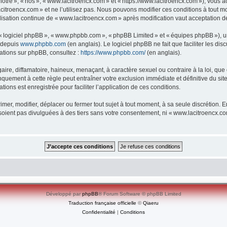
re », « nos », « www.lacitroencx.com » et « https://www.lacitroencx.com »), vous ac
itroencx.com » et ne l’utilisez pas. Nous pouvons modifier ces conditions à tout m
lisation continue de « www.lacitroencx.com » après modification vaut acceptation de
», « logiciel phpBB », « www.phpbb.com », « phpBB Limited » et « équipes phpBB »), 
e depuis
www.phpbb.com
(en anglais). Le logiciel phpBB ne fait que faciliter les d
mations sur phpBB, consultez :
https://www.phpbb.com/
(en anglais).
e, diffamatoire, haineux, menaçant, à caractère sexuel ou contraire à la loi, que ce
quement à cette règle peut entraîner votre exclusion immédiate et définitive du sit
tions est enregistrée pour faciliter l’application de ces conditions.
er, modifier, déplacer ou fermer tout sujet à tout moment, à sa seule discrétion. En
oient pas divulguées à des tiers sans votre consentement, ni « www.lacitroencx.c
Développé par
phpBB
® Forum Software © phpBB Limited
Traduction française officielle
©
Qiaeru
Confidentialité
|
Conditions