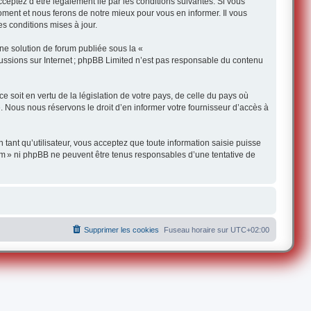
ceptez d’être légalement lié par les conditions suivantes. Si vous
oment et nous ferons de notre mieux pour vous en informer. Il vous
s conditions mises à jour.
une solution de forum publiée sous la «
iscussions sur Internet ; phpBB Limited n’est pas responsable du contenu
 soit en vertu de la législation de votre pays, de celle du pays où
e. Nous nous réservons le droit d’en informer votre fournisseur d’accès à
 tant qu’utilisateur, vous acceptez que toute information saisie puisse
om » ni phpBB ne peuvent être tenus responsables d’une tentative de
Supprimer les cookies
Fuseau horaire sur
UTC+02:00