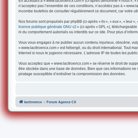
En accédant à « www.lacitroencx.com » (ci-après dénommé « nous », « not
n’acceptez pas l’ensemble de ces conditions, n’accédez pas à « www.lac
incombe toutefois de consulter régulièrement ce document, car votre uti
Nos forums sont propulsés par phpBB (ci-après « ils », « eux », « leur 
licence publique générale GNU v2
» (ci-après « GPL »), téléchargeabl
ni du comportement autorisés ou interdits sur ce site. Pour plus d’infor
Vous vous engagez à ne publier aucun contenu injurieux, obscène, vulgair
« www.lacitroencx.com » est hébergé, ou du droit international. Tout man
Internet si nous le jugeons nécessaire. L’adresse IP de toutes les publica
Vous acceptez que « www.lacitroencx.com » se réserve le droit de supprim
être stockée dans une base de données. Bien que ces informations ne s
piratage susceptible d’entraîner la compromission des données.
lacitroencx
Forum Agence CX