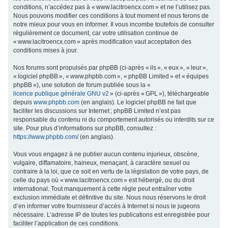
conditions, n’accédez pas à « www.lacitroencx.com » et ne l’utilisez pas.
c
Nous pouvons modifier ces conditions à tout moment et nous ferons de
h
notre mieux pour vous en informer. Il vous incombe toutefois de consulter
régulièrement ce document, car votre utilisation continue de
e
« www.lacitroencx.com » après modification vaut acceptation des
r
conditions mises à jour.
Nos forums sont propulsés par phpBB (ci-après « ils », « eux », « leur »,
« logiciel phpBB », « www.phpbb.com », « phpBB Limited » et « équipes
phpBB »), une solution de forum publiée sous la «
licence publique générale GNU v2
» (ci-après « GPL »), téléchargeable
depuis
www.phpbb.com
(en anglais). Le logiciel phpBB ne fait que
faciliter les discussions sur Internet ; phpBB Limited n’est pas
responsable du contenu ni du comportement autorisés ou interdits sur ce
site. Pour plus d’informations sur phpBB, consultez :
https://www.phpbb.com/
(en anglais).
Vous vous engagez à ne publier aucun contenu injurieux, obscène,
vulgaire, diffamatoire, haineux, menaçant, à caractère sexuel ou
contraire à la loi, que ce soit en vertu de la législation de votre pays, de
celle du pays où « www.lacitroencx.com » est hébergé, ou du droit
international. Tout manquement à cette règle peut entraîner votre
exclusion immédiate et définitive du site. Nous nous réservons le droit
d’en informer votre fournisseur d’accès à Internet si nous le jugeons
nécessaire. L’adresse IP de toutes les publications est enregistrée pour
faciliter l’application de ces conditions.