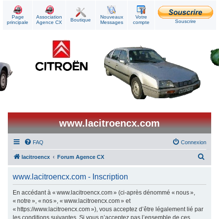
Page
Association
Nouveaux
Votre
Boutique
Souscrire
principale
Agence CX
Messages
compte
www.lacitroencx.com
FAQ
Connexion
R
lacitroencx
Forum Agence CX
e
www.lacitroencx.com - Inscription
c
h
En accédant à « www.lacitroencx.com » (ci-après dénommé « nous »,
« notre », « nos », « www.lacitroencx.com » et
e
« https://www.lacitroencx.com »), vous acceptez d’être légalement lié par
r
les conditions suivantes. Si vous n’acceptez pas l’ensemble de ces