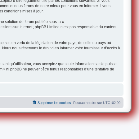
ceptez d’être légalement lié par les conditions suivantes. Si vous
oment et nous ferons de notre mieux pour vous en informer. Il vous
s conditions mises à jour.
une solution de forum publiée sous la «
iscussions sur Internet ; phpBB Limited n’est pas responsable du contenu
 soit en vertu de la législation de votre pays, de celle du pays où
e. Nous nous réservons le droit d’en informer votre fournisseur d’accès à
 tant qu’utilisateur, vous acceptez que toute information saisie puisse
om » ni phpBB ne peuvent être tenus responsables d’une tentative de
Supprimer les cookies
Fuseau horaire sur
UTC+02:00