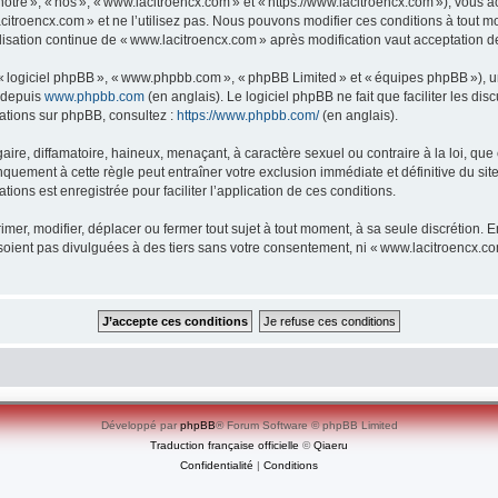
re », « nos », « www.lacitroencx.com » et « https://www.lacitroencx.com »), vous ac
itroencx.com » et ne l’utilisez pas. Nous pouvons modifier ces conditions à tout m
lisation continue de « www.lacitroencx.com » après modification vaut acceptation de
», « logiciel phpBB », « www.phpbb.com », « phpBB Limited » et « équipes phpBB »), 
e depuis
www.phpbb.com
(en anglais). Le logiciel phpBB ne fait que faciliter les d
mations sur phpBB, consultez :
https://www.phpbb.com/
(en anglais).
e, diffamatoire, haineux, menaçant, à caractère sexuel ou contraire à la loi, que ce
quement à cette règle peut entraîner votre exclusion immédiate et définitive du sit
tions est enregistrée pour faciliter l’application de ces conditions.
er, modifier, déplacer ou fermer tout sujet à tout moment, à sa seule discrétion. En
oient pas divulguées à des tiers sans votre consentement, ni « www.lacitroencx.c
Développé par
phpBB
® Forum Software © phpBB Limited
Traduction française officielle
©
Qiaeru
Confidentialité
|
Conditions