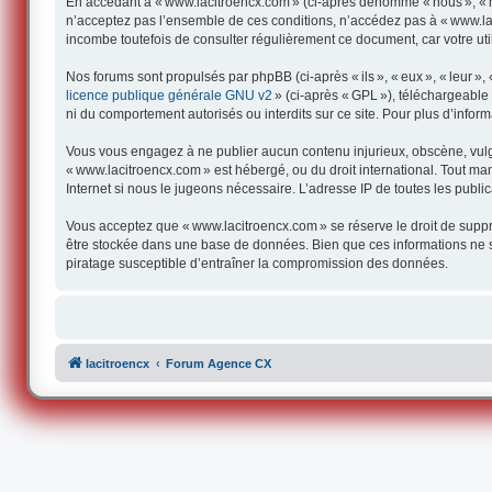
En accédant à « www.lacitroencx.com » (ci-après dénommé « nous », « not
n’acceptez pas l’ensemble de ces conditions, n’accédez pas à « www.lac
incombe toutefois de consulter régulièrement ce document, car votre uti
Nos forums sont propulsés par phpBB (ci-après « ils », « eux », « leur 
licence publique générale GNU v2
» (ci-après « GPL »), téléchargeabl
ni du comportement autorisés ou interdits sur ce site. Pour plus d’infor
Vous vous engagez à ne publier aucun contenu injurieux, obscène, vulgair
« www.lacitroencx.com » est hébergé, ou du droit international. Tout man
Internet si nous le jugeons nécessaire. L’adresse IP de toutes les publica
Vous acceptez que « www.lacitroencx.com » se réserve le droit de supprim
être stockée dans une base de données. Bien que ces informations ne s
piratage susceptible d’entraîner la compromission des données.
lacitroencx
Forum Agence CX