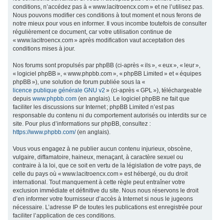
conditions, n’accédez pas à « www.lacitroencx.com » et ne l’utilisez pas.
c
Nous pouvons modifier ces conditions à tout moment et nous ferons de
h
notre mieux pour vous en informer. Il vous incombe toutefois de consulter
régulièrement ce document, car votre utilisation continue de
e
« www.lacitroencx.com » après modification vaut acceptation des
r
conditions mises à jour.
Nos forums sont propulsés par phpBB (ci-après « ils », « eux », « leur »,
« logiciel phpBB », « www.phpbb.com », « phpBB Limited » et « équipes
phpBB »), une solution de forum publiée sous la «
licence publique générale GNU v2
» (ci-après « GPL »), téléchargeable
depuis
www.phpbb.com
(en anglais). Le logiciel phpBB ne fait que
faciliter les discussions sur Internet ; phpBB Limited n’est pas
responsable du contenu ni du comportement autorisés ou interdits sur ce
site. Pour plus d’informations sur phpBB, consultez :
https://www.phpbb.com/
(en anglais).
Vous vous engagez à ne publier aucun contenu injurieux, obscène,
vulgaire, diffamatoire, haineux, menaçant, à caractère sexuel ou
contraire à la loi, que ce soit en vertu de la législation de votre pays, de
celle du pays où « www.lacitroencx.com » est hébergé, ou du droit
international. Tout manquement à cette règle peut entraîner votre
exclusion immédiate et définitive du site. Nous nous réservons le droit
d’en informer votre fournisseur d’accès à Internet si nous le jugeons
nécessaire. L’adresse IP de toutes les publications est enregistrée pour
faciliter l’application de ces conditions.