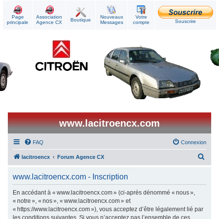
Page
Association
Nouveaux
Votre
Boutique
Souscrire
principale
Agence CX
Messages
compte
www.lacitroencx.com
FAQ
Connexion
R
lacitroencx
Forum Agence CX
e
www.lacitroencx.com - Inscription
c
h
En accédant à « www.lacitroencx.com » (ci-après dénommé « nous »,
« notre », « nos », « www.lacitroencx.com » et
e
« https://www.lacitroencx.com »), vous acceptez d’être légalement lié par
r
les conditions suivantes. Si vous n’acceptez pas l’ensemble de ces