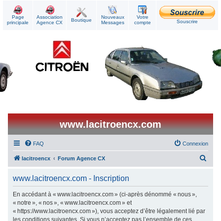
Page
Association
Nouveaux
Votre
Boutique
Souscrire
principale
Agence CX
Messages
compte
www.lacitroencx.com
FAQ
Connexion
R
lacitroencx
Forum Agence CX
e
www.lacitroencx.com - Inscription
c
h
En accédant à « www.lacitroencx.com » (ci-après dénommé « nous »,
« notre », « nos », « www.lacitroencx.com » et
e
« https://www.lacitroencx.com »), vous acceptez d’être légalement lié par
r
les conditions suivantes. Si vous n’acceptez pas l’ensemble de ces