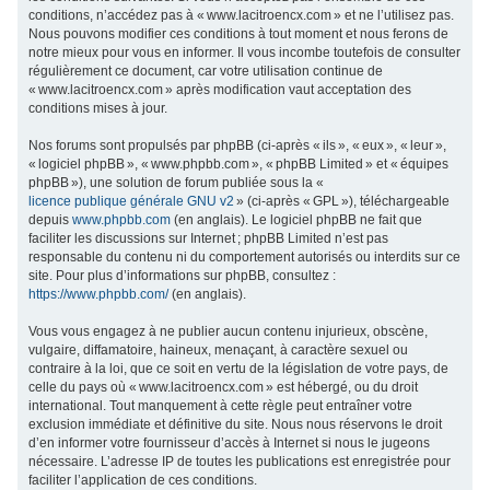
conditions, n’accédez pas à « www.lacitroencx.com » et ne l’utilisez pas.
c
Nous pouvons modifier ces conditions à tout moment et nous ferons de
h
notre mieux pour vous en informer. Il vous incombe toutefois de consulter
régulièrement ce document, car votre utilisation continue de
e
« www.lacitroencx.com » après modification vaut acceptation des
r
conditions mises à jour.
Nos forums sont propulsés par phpBB (ci-après « ils », « eux », « leur »,
« logiciel phpBB », « www.phpbb.com », « phpBB Limited » et « équipes
phpBB »), une solution de forum publiée sous la «
licence publique générale GNU v2
» (ci-après « GPL »), téléchargeable
depuis
www.phpbb.com
(en anglais). Le logiciel phpBB ne fait que
faciliter les discussions sur Internet ; phpBB Limited n’est pas
responsable du contenu ni du comportement autorisés ou interdits sur ce
site. Pour plus d’informations sur phpBB, consultez :
https://www.phpbb.com/
(en anglais).
Vous vous engagez à ne publier aucun contenu injurieux, obscène,
vulgaire, diffamatoire, haineux, menaçant, à caractère sexuel ou
contraire à la loi, que ce soit en vertu de la législation de votre pays, de
celle du pays où « www.lacitroencx.com » est hébergé, ou du droit
international. Tout manquement à cette règle peut entraîner votre
exclusion immédiate et définitive du site. Nous nous réservons le droit
d’en informer votre fournisseur d’accès à Internet si nous le jugeons
nécessaire. L’adresse IP de toutes les publications est enregistrée pour
faciliter l’application de ces conditions.