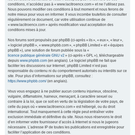
conditions, n’accédez pas à « www.lacitroencx.com » et ne l’utilisez pas.
c
Nous pouvons modifier ces conditions à tout moment et nous ferons de
h
notre mieux pour vous en informer. Il vous incombe toutefois de consulter
régulièrement ce document, car votre utilisation continue de
e
« www.lacitroencx.com » après modification vaut acceptation des
r
conditions mises à jour.
Nos forums sont propulsés par phpBB (ci-après « ils », « eux », « leur »,
« logiciel phpBB », « www.phpbb.com », « phpBB Limited » et « équipes
phpBB »), une solution de forum publiée sous la «
licence publique générale GNU v2
» (ci-après « GPL »), téléchargeable
depuis
www.phpbb.com
(en anglais). Le logiciel phpBB ne fait que
faciliter les discussions sur Internet ; phpBB Limited n’est pas
responsable du contenu ni du comportement autorisés ou interdits sur ce
site. Pour plus d’informations sur phpBB, consultez :
https://www.phpbb.com/
(en anglais).
Vous vous engagez à ne publier aucun contenu injurieux, obscène,
vulgaire, diffamatoire, haineux, menaçant, à caractère sexuel ou
contraire à la loi, que ce soit en vertu de la législation de votre pays, de
celle du pays où « www.lacitroencx.com » est hébergé, ou du droit
international. Tout manquement à cette règle peut entraîner votre
exclusion immédiate et définitive du site. Nous nous réservons le droit
d’en informer votre fournisseur d’accès à Internet si nous le jugeons
nécessaire. L’adresse IP de toutes les publications est enregistrée pour
faciliter l’application de ces conditions.