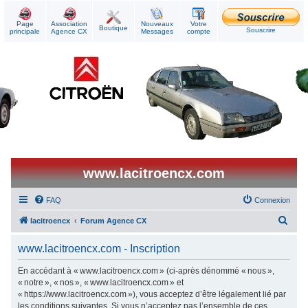
Page
Association
Nouveaux
Votre
Boutique
Souscrire
principale
Agence CX
Messages
compte
www.lacitroencx.com
FAQ
Connexion
R
lacitroencx
Forum Agence CX
e
www.lacitroencx.com - Inscription
c
h
En accédant à « www.lacitroencx.com » (ci-après dénommé « nous »,
« notre », « nos », « www.lacitroencx.com » et
e
« https://www.lacitroencx.com »), vous acceptez d’être légalement lié par
r
les conditions suivantes. Si vous n’acceptez pas l’ensemble de ces