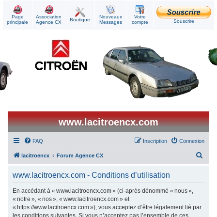
Page
Association
Nouveaux
Votre
Boutique
Souscrire
principale
Agence CX
Messages
compte
www.lacitroencx.com
FAQ
Inscription
Connexion
R
lacitroencx
Forum Agence CX
e
www.lacitroencx.com - Conditions d’utilisation
c
h
En accédant à « www.lacitroencx.com » (ci-après dénommé « nous »,
« notre », « nos », « www.lacitroencx.com » et
e
« https://www.lacitroencx.com »), vous acceptez d’être légalement lié par
r
les conditions suivantes. Si vous n’acceptez pas l’ensemble de ces