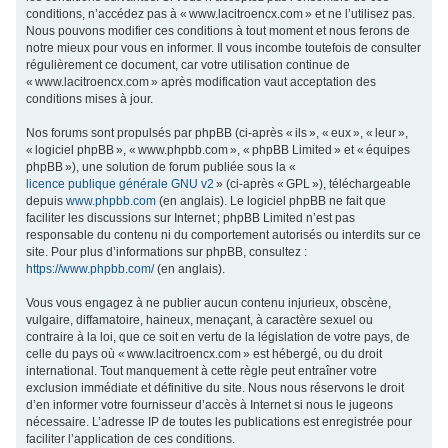
conditions, n’accédez pas à « www.lacitroencx.com » et ne l’utilisez pas.
c
Nous pouvons modifier ces conditions à tout moment et nous ferons de
h
notre mieux pour vous en informer. Il vous incombe toutefois de consulter
régulièrement ce document, car votre utilisation continue de
e
« www.lacitroencx.com » après modification vaut acceptation des
r
conditions mises à jour.
Nos forums sont propulsés par phpBB (ci-après « ils », « eux », « leur »,
« logiciel phpBB », « www.phpbb.com », « phpBB Limited » et « équipes
phpBB »), une solution de forum publiée sous la «
licence publique générale GNU v2
» (ci-après « GPL »), téléchargeable
depuis
www.phpbb.com
(en anglais). Le logiciel phpBB ne fait que
faciliter les discussions sur Internet ; phpBB Limited n’est pas
responsable du contenu ni du comportement autorisés ou interdits sur ce
site. Pour plus d’informations sur phpBB, consultez :
https://www.phpbb.com/
(en anglais).
Vous vous engagez à ne publier aucun contenu injurieux, obscène,
vulgaire, diffamatoire, haineux, menaçant, à caractère sexuel ou
contraire à la loi, que ce soit en vertu de la législation de votre pays, de
celle du pays où « www.lacitroencx.com » est hébergé, ou du droit
international. Tout manquement à cette règle peut entraîner votre
exclusion immédiate et définitive du site. Nous nous réservons le droit
d’en informer votre fournisseur d’accès à Internet si nous le jugeons
nécessaire. L’adresse IP de toutes les publications est enregistrée pour
faciliter l’application de ces conditions.