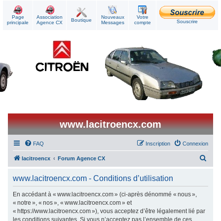
Page
Association
Nouveaux
Votre
Boutique
Souscrire
principale
Agence CX
Messages
compte
www.lacitroencx.com
FAQ
Inscription
Connexion
R
lacitroencx
Forum Agence CX
e
www.lacitroencx.com - Conditions d’utilisation
c
h
En accédant à « www.lacitroencx.com » (ci-après dénommé « nous »,
« notre », « nos », « www.lacitroencx.com » et
e
« https://www.lacitroencx.com »), vous acceptez d’être légalement lié par
r
les conditions suivantes. Si vous n’acceptez pas l’ensemble de ces