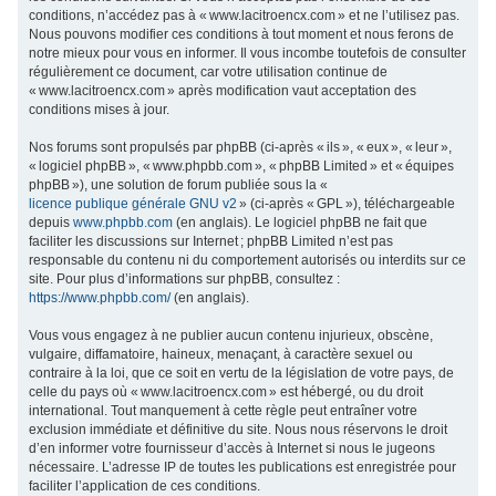
conditions, n’accédez pas à « www.lacitroencx.com » et ne l’utilisez pas.
c
Nous pouvons modifier ces conditions à tout moment et nous ferons de
h
notre mieux pour vous en informer. Il vous incombe toutefois de consulter
régulièrement ce document, car votre utilisation continue de
e
« www.lacitroencx.com » après modification vaut acceptation des
r
conditions mises à jour.
Nos forums sont propulsés par phpBB (ci-après « ils », « eux », « leur »,
« logiciel phpBB », « www.phpbb.com », « phpBB Limited » et « équipes
phpBB »), une solution de forum publiée sous la «
licence publique générale GNU v2
» (ci-après « GPL »), téléchargeable
depuis
www.phpbb.com
(en anglais). Le logiciel phpBB ne fait que
faciliter les discussions sur Internet ; phpBB Limited n’est pas
responsable du contenu ni du comportement autorisés ou interdits sur ce
site. Pour plus d’informations sur phpBB, consultez :
https://www.phpbb.com/
(en anglais).
Vous vous engagez à ne publier aucun contenu injurieux, obscène,
vulgaire, diffamatoire, haineux, menaçant, à caractère sexuel ou
contraire à la loi, que ce soit en vertu de la législation de votre pays, de
celle du pays où « www.lacitroencx.com » est hébergé, ou du droit
international. Tout manquement à cette règle peut entraîner votre
exclusion immédiate et définitive du site. Nous nous réservons le droit
d’en informer votre fournisseur d’accès à Internet si nous le jugeons
nécessaire. L’adresse IP de toutes les publications est enregistrée pour
faciliter l’application de ces conditions.