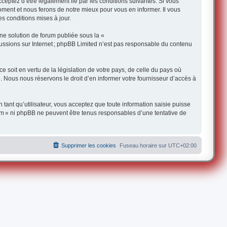
ceptez d’être légalement lié par les conditions suivantes. Si vous
oment et nous ferons de notre mieux pour vous en informer. Il vous
s conditions mises à jour.
une solution de forum publiée sous la «
iscussions sur Internet ; phpBB Limited n’est pas responsable du contenu
 soit en vertu de la législation de votre pays, de celle du pays où
e. Nous nous réservons le droit d’en informer votre fournisseur d’accès à
 tant qu’utilisateur, vous acceptez que toute information saisie puisse
om » ni phpBB ne peuvent être tenus responsables d’une tentative de
Supprimer les cookies
Fuseau horaire sur
UTC+02:00