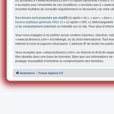
En accédant à « www.lacitroencx.com » (ci-après dénommé « nous », « not
n’acceptez pas l’ensemble de ces conditions, n’accédez pas à « www.lac
incombe toutefois de consulter régulièrement ce document, car votre uti
Nos forums sont propulsés par phpBB (ci-après « ils », « eux », « leur 
licence publique générale GNU v2
» (ci-après « GPL »), téléchargeabl
ni du comportement autorisés ou interdits sur ce site. Pour plus d’infor
Vous vous engagez à ne publier aucun contenu injurieux, obscène, vulgair
« www.lacitroencx.com » est hébergé, ou du droit international. Tout man
Internet si nous le jugeons nécessaire. L’adresse IP de toutes les publica
Vous acceptez que « www.lacitroencx.com » se réserve le droit de supprim
être stockée dans une base de données. Bien que ces informations ne s
piratage susceptible d’entraîner la compromission des données.
lacitroencx
Forum Agence CX