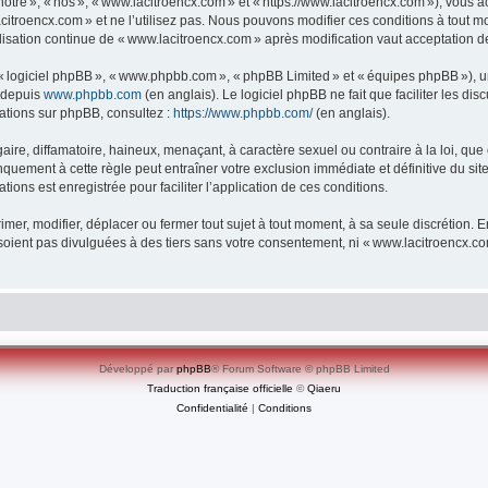
re », « nos », « www.lacitroencx.com » et « https://www.lacitroencx.com »), vous ac
itroencx.com » et ne l’utilisez pas. Nous pouvons modifier ces conditions à tout m
lisation continue de « www.lacitroencx.com » après modification vaut acceptation de
», « logiciel phpBB », « www.phpbb.com », « phpBB Limited » et « équipes phpBB »), 
e depuis
www.phpbb.com
(en anglais). Le logiciel phpBB ne fait que faciliter les d
mations sur phpBB, consultez :
https://www.phpbb.com/
(en anglais).
e, diffamatoire, haineux, menaçant, à caractère sexuel ou contraire à la loi, que ce
quement à cette règle peut entraîner votre exclusion immédiate et définitive du sit
tions est enregistrée pour faciliter l’application de ces conditions.
er, modifier, déplacer ou fermer tout sujet à tout moment, à sa seule discrétion. En
oient pas divulguées à des tiers sans votre consentement, ni « www.lacitroencx.c
Développé par
phpBB
® Forum Software © phpBB Limited
Traduction française officielle
©
Qiaeru
Confidentialité
|
Conditions