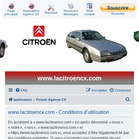
Page
Association
Nouveaux
Votre
Boutique
Souscrire
principale
Agence CX
Messages
compte
www.lacitroencx.com
FAQ
Inscription
Connexion
R
lacitroencx
Forum Agence CX
e
www.lacitroencx.com - Conditions d’utilisation
c
h
En accédant à « www.lacitroencx.com » (ci-après dénommé « nous »,
« notre », « nos », « www.lacitroencx.com » et
e
« https://www.lacitroencx.com »), vous acceptez d’être légalement lié par
r
les conditions suivantes. Si vous n’acceptez pas l’ensemble de ces