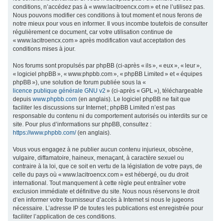
conditions, n’accédez pas à « www.lacitroencx.com » et ne l’utilisez pas.
c
Nous pouvons modifier ces conditions à tout moment et nous ferons de
h
notre mieux pour vous en informer. Il vous incombe toutefois de consulter
régulièrement ce document, car votre utilisation continue de
e
« www.lacitroencx.com » après modification vaut acceptation des
r
conditions mises à jour.
Nos forums sont propulsés par phpBB (ci-après « ils », « eux », « leur »,
« logiciel phpBB », « www.phpbb.com », « phpBB Limited » et « équipes
phpBB »), une solution de forum publiée sous la «
licence publique générale GNU v2
» (ci-après « GPL »), téléchargeable
depuis
www.phpbb.com
(en anglais). Le logiciel phpBB ne fait que
faciliter les discussions sur Internet ; phpBB Limited n’est pas
responsable du contenu ni du comportement autorisés ou interdits sur ce
site. Pour plus d’informations sur phpBB, consultez :
https://www.phpbb.com/
(en anglais).
Vous vous engagez à ne publier aucun contenu injurieux, obscène,
vulgaire, diffamatoire, haineux, menaçant, à caractère sexuel ou
contraire à la loi, que ce soit en vertu de la législation de votre pays, de
celle du pays où « www.lacitroencx.com » est hébergé, ou du droit
international. Tout manquement à cette règle peut entraîner votre
exclusion immédiate et définitive du site. Nous nous réservons le droit
d’en informer votre fournisseur d’accès à Internet si nous le jugeons
nécessaire. L’adresse IP de toutes les publications est enregistrée pour
faciliter l’application de ces conditions.