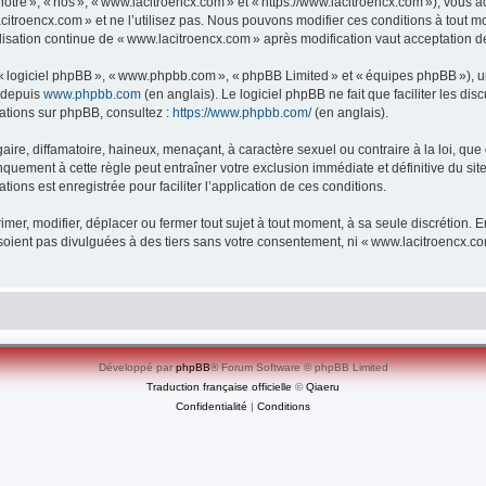
re », « nos », « www.lacitroencx.com » et « https://www.lacitroencx.com »), vous ac
itroencx.com » et ne l’utilisez pas. Nous pouvons modifier ces conditions à tout m
lisation continue de « www.lacitroencx.com » après modification vaut acceptation de
», « logiciel phpBB », « www.phpbb.com », « phpBB Limited » et « équipes phpBB »), 
e depuis
www.phpbb.com
(en anglais). Le logiciel phpBB ne fait que faciliter les d
mations sur phpBB, consultez :
https://www.phpbb.com/
(en anglais).
e, diffamatoire, haineux, menaçant, à caractère sexuel ou contraire à la loi, que ce
quement à cette règle peut entraîner votre exclusion immédiate et définitive du sit
tions est enregistrée pour faciliter l’application de ces conditions.
er, modifier, déplacer ou fermer tout sujet à tout moment, à sa seule discrétion. En
oient pas divulguées à des tiers sans votre consentement, ni « www.lacitroencx.c
Développé par
phpBB
® Forum Software © phpBB Limited
Traduction française officielle
©
Qiaeru
Confidentialité
|
Conditions