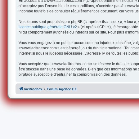
En accédant à « www.lacitroencx.com » (ci-après dénommé « nous », « not
n’acceptez pas l’ensemble de ces conditions, n’accédez pas à « www.lac
incombe toutefois de consulter régulièrement ce document, car votre uti
Nos forums sont propulsés par phpBB (ci-après « ils », « eux », « leur 
licence publique générale GNU v2
» (ci-après « GPL »), téléchargeabl
ni du comportement autorisés ou interdits sur ce site. Pour plus d’infor
Vous vous engagez à ne publier aucun contenu injurieux, obscène, vulgair
« www.lacitroencx.com » est hébergé, ou du droit international. Tout man
Internet si nous le jugeons nécessaire. L’adresse IP de toutes les publica
Vous acceptez que « www.lacitroencx.com » se réserve le droit de supprim
être stockée dans une base de données. Bien que ces informations ne s
piratage susceptible d’entraîner la compromission des données.
lacitroencx
Forum Agence CX