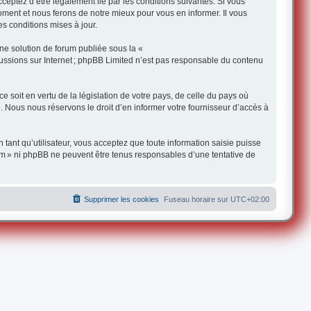
ceptez d’être légalement lié par les conditions suivantes. Si vous
oment et nous ferons de notre mieux pour vous en informer. Il vous
s conditions mises à jour.
une solution de forum publiée sous la «
iscussions sur Internet ; phpBB Limited n’est pas responsable du contenu
 soit en vertu de la législation de votre pays, de celle du pays où
e. Nous nous réservons le droit d’en informer votre fournisseur d’accès à
 tant qu’utilisateur, vous acceptez que toute information saisie puisse
om » ni phpBB ne peuvent être tenus responsables d’une tentative de
Supprimer les cookies
Fuseau horaire sur
UTC+02:00