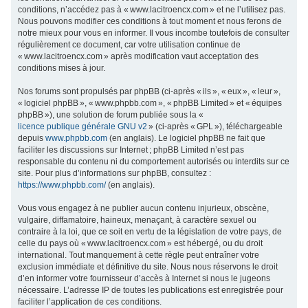
conditions, n’accédez pas à « www.lacitroencx.com » et ne l’utilisez pas.
c
Nous pouvons modifier ces conditions à tout moment et nous ferons de
h
notre mieux pour vous en informer. Il vous incombe toutefois de consulter
régulièrement ce document, car votre utilisation continue de
e
« www.lacitroencx.com » après modification vaut acceptation des
r
conditions mises à jour.
Nos forums sont propulsés par phpBB (ci-après « ils », « eux », « leur »,
« logiciel phpBB », « www.phpbb.com », « phpBB Limited » et « équipes
phpBB »), une solution de forum publiée sous la «
licence publique générale GNU v2
» (ci-après « GPL »), téléchargeable
depuis
www.phpbb.com
(en anglais). Le logiciel phpBB ne fait que
faciliter les discussions sur Internet ; phpBB Limited n’est pas
responsable du contenu ni du comportement autorisés ou interdits sur ce
site. Pour plus d’informations sur phpBB, consultez :
https://www.phpbb.com/
(en anglais).
Vous vous engagez à ne publier aucun contenu injurieux, obscène,
vulgaire, diffamatoire, haineux, menaçant, à caractère sexuel ou
contraire à la loi, que ce soit en vertu de la législation de votre pays, de
celle du pays où « www.lacitroencx.com » est hébergé, ou du droit
international. Tout manquement à cette règle peut entraîner votre
exclusion immédiate et définitive du site. Nous nous réservons le droit
d’en informer votre fournisseur d’accès à Internet si nous le jugeons
nécessaire. L’adresse IP de toutes les publications est enregistrée pour
faciliter l’application de ces conditions.