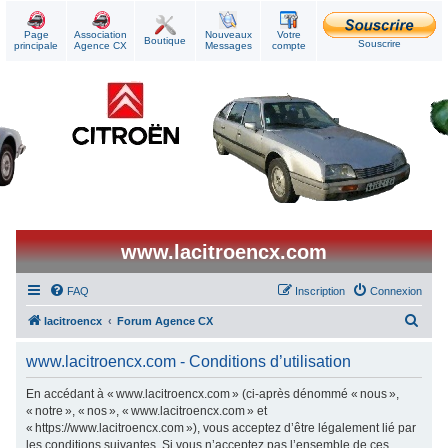
Page
Association
Nouveaux
Votre
Boutique
Souscrire
principale
Agence CX
Messages
compte
www.lacitroencx.com
FAQ
Inscription
Connexion
R
lacitroencx
Forum Agence CX
e
www.lacitroencx.com - Conditions d’utilisation
c
h
En accédant à « www.lacitroencx.com » (ci-après dénommé « nous »,
« notre », « nos », « www.lacitroencx.com » et
e
« https://www.lacitroencx.com »), vous acceptez d’être légalement lié par
r
les conditions suivantes. Si vous n’acceptez pas l’ensemble de ces