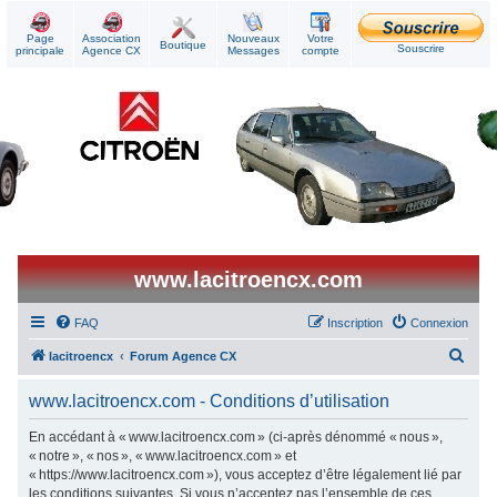
Page
Association
Nouveaux
Votre
Boutique
Souscrire
principale
Agence CX
Messages
compte
www.lacitroencx.com
FAQ
Inscription
Connexion
R
lacitroencx
Forum Agence CX
e
www.lacitroencx.com - Conditions d’utilisation
c
h
En accédant à « www.lacitroencx.com » (ci-après dénommé « nous »,
« notre », « nos », « www.lacitroencx.com » et
e
« https://www.lacitroencx.com »), vous acceptez d’être légalement lié par
r
les conditions suivantes. Si vous n’acceptez pas l’ensemble de ces