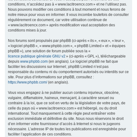
conditions, n’accédez pas à « www.lacitroencx.com » et ne l’utilisez pas.
c
Nous pouvons modifier ces conditions à tout moment et nous ferons de
h
notre mieux pour vous en informer. Il vous incombe toutefois de consulter
régulièrement ce document, car votre utilisation continue de
e
« www.lacitroencx.com » après modification vaut acceptation des
r
conditions mises à jour.
Nos forums sont propulsés par phpBB (ci-après « ils », « eux », « leur »,
« logiciel phpBB », « www.phpbb.com », « phpBB Limited » et « équipes
phpBB »), une solution de forum publiée sous la «
licence publique générale GNU v2
» (ci-après « GPL »), téléchargeable
depuis
www.phpbb.com
(en anglais). Le logiciel phpBB ne fait que
faciliter les discussions sur Internet ; phpBB Limited n’est pas
responsable du contenu ni du comportement autorisés ou interdits sur ce
site. Pour plus d’informations sur phpBB, consultez :
https://www.phpbb.com/
(en anglais).
Vous vous engagez à ne publier aucun contenu injurieux, obscène,
vulgaire, diffamatoire, haineux, menaçant, à caractère sexuel ou
contraire à la loi, que ce soit en vertu de la législation de votre pays, de
celle du pays où « www.lacitroencx.com » est hébergé, ou du droit
international. Tout manquement à cette règle peut entraîner votre
exclusion immédiate et définitive du site. Nous nous réservons le droit
d’en informer votre fournisseur d’accès à Internet si nous le jugeons
nécessaire. L’adresse IP de toutes les publications est enregistrée pour
faciliter l’application de ces conditions.