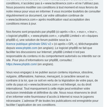
conditions, n’accédez pas à « www.lacitroencx.com » et ne l’utilisez pas.
c
Nous pouvons modifier ces conditions à tout moment et nous ferons de
h
notre mieux pour vous en informer. Il vous incombe toutefois de consulter
régulièrement ce document, car votre utilisation continue de
e
« www.lacitroencx.com » après modification vaut acceptation des
r
conditions mises à jour.
Nos forums sont propulsés par phpBB (ci-après « ils », « eux », « leur »,
« logiciel phpBB », « www.phpbb.com », « phpBB Limited » et « équipes
phpBB »), une solution de forum publiée sous la «
licence publique générale GNU v2
» (ci-après « GPL »), téléchargeable
depuis
www.phpbb.com
(en anglais). Le logiciel phpBB ne fait que
faciliter les discussions sur Internet ; phpBB Limited n’est pas
responsable du contenu ni du comportement autorisés ou interdits sur ce
site. Pour plus d’informations sur phpBB, consultez :
https://www.phpbb.com/
(en anglais).
Vous vous engagez à ne publier aucun contenu injurieux, obscène,
vulgaire, diffamatoire, haineux, menaçant, à caractère sexuel ou
contraire à la loi, que ce soit en vertu de la législation de votre pays, de
celle du pays où « www.lacitroencx.com » est hébergé, ou du droit
international. Tout manquement à cette règle peut entraîner votre
exclusion immédiate et définitive du site. Nous nous réservons le droit
d’en informer votre fournisseur d’accès à Internet si nous le jugeons
nécessaire. L’adresse IP de toutes les publications est enregistrée pour
faciliter l’application de ces conditions.