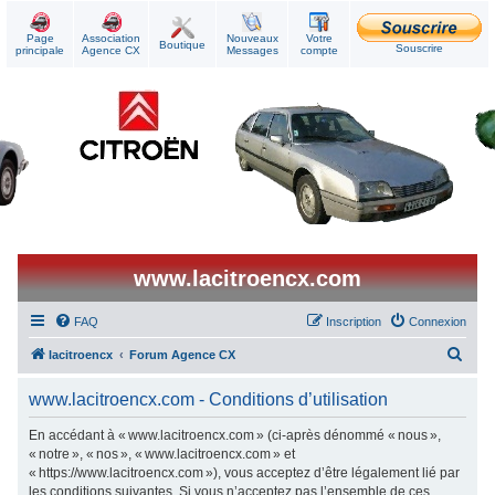
Page
Association
Nouveaux
Votre
Boutique
Souscrire
principale
Agence CX
Messages
compte
www.lacitroencx.com
FAQ
Inscription
Connexion
R
lacitroencx
Forum Agence CX
e
www.lacitroencx.com - Conditions d’utilisation
c
h
En accédant à « www.lacitroencx.com » (ci-après dénommé « nous »,
« notre », « nos », « www.lacitroencx.com » et
e
« https://www.lacitroencx.com »), vous acceptez d’être légalement lié par
r
les conditions suivantes. Si vous n’acceptez pas l’ensemble de ces