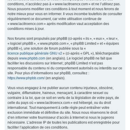
conditions, n’accédez pas à « www.lacitroencx.com » et ne l’utilisez pas.
c
Nous pouvons modifier ces conditions à tout moment et nous ferons de
h
notre mieux pour vous en informer. Il vous incombe toutefois de consulter
régulièrement ce document, car votre utilisation continue de
e
« www.lacitroencx.com » après modification vaut acceptation des
r
conditions mises à jour.
Nos forums sont propulsés par phpBB (ci-après « ils », « eux », « leur »,
« logiciel phpBB », « www.phpbb.com », « phpBB Limited » et « équipes
phpBB »), une solution de forum publiée sous la «
licence publique générale GNU v2
» (ci-après « GPL »), téléchargeable
depuis
www.phpbb.com
(en anglais). Le logiciel phpBB ne fait que
faciliter les discussions sur Internet ; phpBB Limited n’est pas
responsable du contenu ni du comportement autorisés ou interdits sur ce
site. Pour plus d’informations sur phpBB, consultez :
https://www.phpbb.com/
(en anglais).
Vous vous engagez à ne publier aucun contenu injurieux, obscène,
vulgaire, diffamatoire, haineux, menaçant, à caractère sexuel ou
contraire à la loi, que ce soit en vertu de la législation de votre pays, de
celle du pays où « www.lacitroencx.com » est hébergé, ou du droit
international. Tout manquement à cette règle peut entraîner votre
exclusion immédiate et définitive du site. Nous nous réservons le droit
d’en informer votre fournisseur d’accès à Internet si nous le jugeons
nécessaire. L’adresse IP de toutes les publications est enregistrée pour
faciliter l’application de ces conditions.