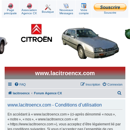
Page
Association
Nouveaux
Votre
Boutique
Souscrire
principale
Agence CX
Messages
compte
www.lacitroencx.com
FAQ
Inscription
Connexion
R
lacitroencx
Forum Agence CX
e
www.lacitroencx.com - Conditions d’utilisation
c
h
En accédant à « www.lacitroencx.com » (ci-après dénommé « nous »,
« notre », « nos », « www.lacitroencx.com » et
e
« https://www.lacitroencx.com »), vous acceptez d’être légalement lié par
r
les conditions suivantes. Si vous n’acceptez pas l’ensemble de ces