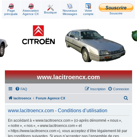
Page
Association
Nouveaux
Votre
Boutique
Souscrire
principale
Agence CX
Messages
compte
www.lacitroencx.com
FAQ
Inscription
Connexion
R
lacitroencx
Forum Agence CX
e
www.lacitroencx.com - Conditions d’utilisation
c
h
En accédant à « www.lacitroencx.com » (ci-après dénommé « nous »,
« notre », « nos », « www.lacitroencx.com » et
e
« https://www.lacitroencx.com »), vous acceptez d’être légalement lié par
r
les conditions suivantes. Si vous n’acceptez pas l’ensemble de ces