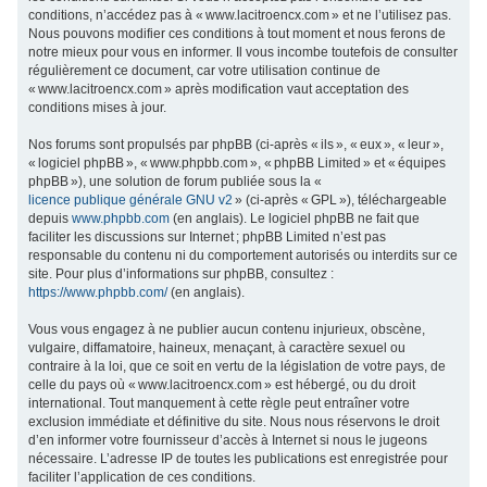
conditions, n’accédez pas à « www.lacitroencx.com » et ne l’utilisez pas.
c
Nous pouvons modifier ces conditions à tout moment et nous ferons de
h
notre mieux pour vous en informer. Il vous incombe toutefois de consulter
régulièrement ce document, car votre utilisation continue de
e
« www.lacitroencx.com » après modification vaut acceptation des
r
conditions mises à jour.
Nos forums sont propulsés par phpBB (ci-après « ils », « eux », « leur »,
« logiciel phpBB », « www.phpbb.com », « phpBB Limited » et « équipes
phpBB »), une solution de forum publiée sous la «
licence publique générale GNU v2
» (ci-après « GPL »), téléchargeable
depuis
www.phpbb.com
(en anglais). Le logiciel phpBB ne fait que
faciliter les discussions sur Internet ; phpBB Limited n’est pas
responsable du contenu ni du comportement autorisés ou interdits sur ce
site. Pour plus d’informations sur phpBB, consultez :
https://www.phpbb.com/
(en anglais).
Vous vous engagez à ne publier aucun contenu injurieux, obscène,
vulgaire, diffamatoire, haineux, menaçant, à caractère sexuel ou
contraire à la loi, que ce soit en vertu de la législation de votre pays, de
celle du pays où « www.lacitroencx.com » est hébergé, ou du droit
international. Tout manquement à cette règle peut entraîner votre
exclusion immédiate et définitive du site. Nous nous réservons le droit
d’en informer votre fournisseur d’accès à Internet si nous le jugeons
nécessaire. L’adresse IP de toutes les publications est enregistrée pour
faciliter l’application de ces conditions.