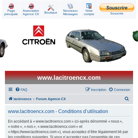
Page
Association
Nouveaux
Votre
Boutique
Souscrire
principale
Agence CX
Messages
compte
www.lacitroencx.com
FAQ
Inscription
Connexion
R
lacitroencx
Forum Agence CX
e
www.lacitroencx.com - Conditions d’utilisation
c
h
En accédant à « www.lacitroencx.com » (ci-après dénommé « nous »,
« notre », « nos », « www.lacitroencx.com » et
e
« https://www.lacitroencx.com »), vous acceptez d’être légalement lié par
r
les conditions suivantes. Si vous n’acceptez pas l’ensemble de ces