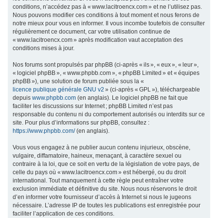
conditions, n’accédez pas à « www.lacitroencx.com » et ne l’utilisez pas.
c
Nous pouvons modifier ces conditions à tout moment et nous ferons de
h
notre mieux pour vous en informer. Il vous incombe toutefois de consulter
régulièrement ce document, car votre utilisation continue de
e
« www.lacitroencx.com » après modification vaut acceptation des
r
conditions mises à jour.
Nos forums sont propulsés par phpBB (ci-après « ils », « eux », « leur »,
« logiciel phpBB », « www.phpbb.com », « phpBB Limited » et « équipes
phpBB »), une solution de forum publiée sous la «
licence publique générale GNU v2
» (ci-après « GPL »), téléchargeable
depuis
www.phpbb.com
(en anglais). Le logiciel phpBB ne fait que
faciliter les discussions sur Internet ; phpBB Limited n’est pas
responsable du contenu ni du comportement autorisés ou interdits sur ce
site. Pour plus d’informations sur phpBB, consultez :
https://www.phpbb.com/
(en anglais).
Vous vous engagez à ne publier aucun contenu injurieux, obscène,
vulgaire, diffamatoire, haineux, menaçant, à caractère sexuel ou
contraire à la loi, que ce soit en vertu de la législation de votre pays, de
celle du pays où « www.lacitroencx.com » est hébergé, ou du droit
international. Tout manquement à cette règle peut entraîner votre
exclusion immédiate et définitive du site. Nous nous réservons le droit
d’en informer votre fournisseur d’accès à Internet si nous le jugeons
nécessaire. L’adresse IP de toutes les publications est enregistrée pour
faciliter l’application de ces conditions.