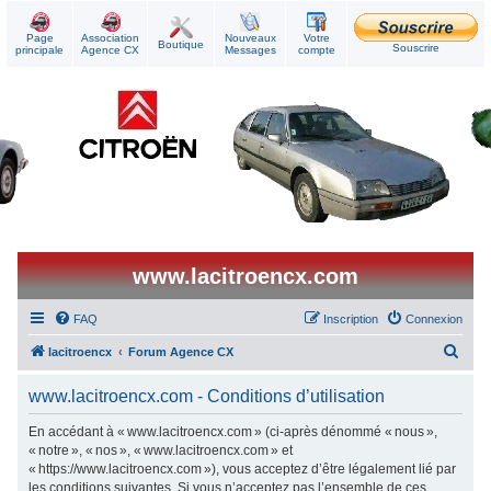
Page
Association
Nouveaux
Votre
Boutique
Souscrire
principale
Agence CX
Messages
compte
www.lacitroencx.com
FAQ
Inscription
Connexion
R
lacitroencx
Forum Agence CX
e
www.lacitroencx.com - Conditions d’utilisation
c
h
En accédant à « www.lacitroencx.com » (ci-après dénommé « nous »,
« notre », « nos », « www.lacitroencx.com » et
e
« https://www.lacitroencx.com »), vous acceptez d’être légalement lié par
r
les conditions suivantes. Si vous n’acceptez pas l’ensemble de ces