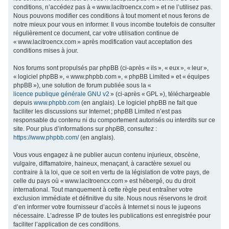
conditions, n’accédez pas à « www.lacitroencx.com » et ne l’utilisez pas.
c
Nous pouvons modifier ces conditions à tout moment et nous ferons de
h
notre mieux pour vous en informer. Il vous incombe toutefois de consulter
régulièrement ce document, car votre utilisation continue de
e
« www.lacitroencx.com » après modification vaut acceptation des
r
conditions mises à jour.
Nos forums sont propulsés par phpBB (ci-après « ils », « eux », « leur »,
« logiciel phpBB », « www.phpbb.com », « phpBB Limited » et « équipes
phpBB »), une solution de forum publiée sous la «
licence publique générale GNU v2
» (ci-après « GPL »), téléchargeable
depuis
www.phpbb.com
(en anglais). Le logiciel phpBB ne fait que
faciliter les discussions sur Internet ; phpBB Limited n’est pas
responsable du contenu ni du comportement autorisés ou interdits sur ce
site. Pour plus d’informations sur phpBB, consultez :
https://www.phpbb.com/
(en anglais).
Vous vous engagez à ne publier aucun contenu injurieux, obscène,
vulgaire, diffamatoire, haineux, menaçant, à caractère sexuel ou
contraire à la loi, que ce soit en vertu de la législation de votre pays, de
celle du pays où « www.lacitroencx.com » est hébergé, ou du droit
international. Tout manquement à cette règle peut entraîner votre
exclusion immédiate et définitive du site. Nous nous réservons le droit
d’en informer votre fournisseur d’accès à Internet si nous le jugeons
nécessaire. L’adresse IP de toutes les publications est enregistrée pour
faciliter l’application de ces conditions.