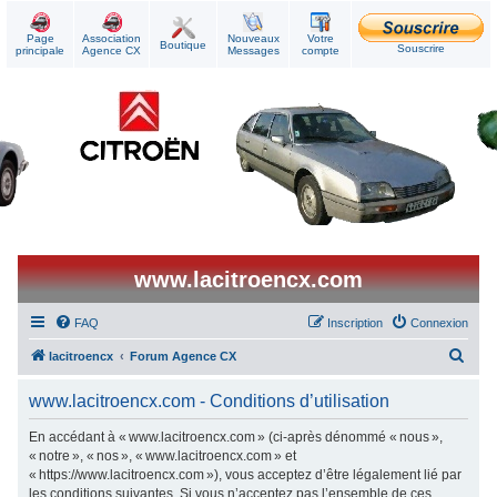
Page
Association
Nouveaux
Votre
Boutique
Souscrire
principale
Agence CX
Messages
compte
www.lacitroencx.com
FAQ
Inscription
Connexion
R
lacitroencx
Forum Agence CX
e
www.lacitroencx.com - Conditions d’utilisation
c
h
En accédant à « www.lacitroencx.com » (ci-après dénommé « nous »,
« notre », « nos », « www.lacitroencx.com » et
e
« https://www.lacitroencx.com »), vous acceptez d’être légalement lié par
r
les conditions suivantes. Si vous n’acceptez pas l’ensemble de ces