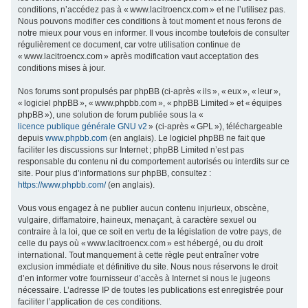
conditions, n’accédez pas à « www.lacitroencx.com » et ne l’utilisez pas.
c
Nous pouvons modifier ces conditions à tout moment et nous ferons de
h
notre mieux pour vous en informer. Il vous incombe toutefois de consulter
régulièrement ce document, car votre utilisation continue de
e
« www.lacitroencx.com » après modification vaut acceptation des
r
conditions mises à jour.
Nos forums sont propulsés par phpBB (ci-après « ils », « eux », « leur »,
« logiciel phpBB », « www.phpbb.com », « phpBB Limited » et « équipes
phpBB »), une solution de forum publiée sous la «
licence publique générale GNU v2
» (ci-après « GPL »), téléchargeable
depuis
www.phpbb.com
(en anglais). Le logiciel phpBB ne fait que
faciliter les discussions sur Internet ; phpBB Limited n’est pas
responsable du contenu ni du comportement autorisés ou interdits sur ce
site. Pour plus d’informations sur phpBB, consultez :
https://www.phpbb.com/
(en anglais).
Vous vous engagez à ne publier aucun contenu injurieux, obscène,
vulgaire, diffamatoire, haineux, menaçant, à caractère sexuel ou
contraire à la loi, que ce soit en vertu de la législation de votre pays, de
celle du pays où « www.lacitroencx.com » est hébergé, ou du droit
international. Tout manquement à cette règle peut entraîner votre
exclusion immédiate et définitive du site. Nous nous réservons le droit
d’en informer votre fournisseur d’accès à Internet si nous le jugeons
nécessaire. L’adresse IP de toutes les publications est enregistrée pour
faciliter l’application de ces conditions.