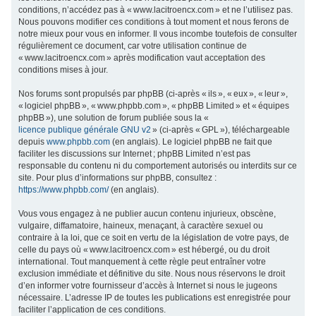
conditions, n’accédez pas à « www.lacitroencx.com » et ne l’utilisez pas.
c
Nous pouvons modifier ces conditions à tout moment et nous ferons de
h
notre mieux pour vous en informer. Il vous incombe toutefois de consulter
régulièrement ce document, car votre utilisation continue de
e
« www.lacitroencx.com » après modification vaut acceptation des
r
conditions mises à jour.
Nos forums sont propulsés par phpBB (ci-après « ils », « eux », « leur »,
« logiciel phpBB », « www.phpbb.com », « phpBB Limited » et « équipes
phpBB »), une solution de forum publiée sous la «
licence publique générale GNU v2
» (ci-après « GPL »), téléchargeable
depuis
www.phpbb.com
(en anglais). Le logiciel phpBB ne fait que
faciliter les discussions sur Internet ; phpBB Limited n’est pas
responsable du contenu ni du comportement autorisés ou interdits sur ce
site. Pour plus d’informations sur phpBB, consultez :
https://www.phpbb.com/
(en anglais).
Vous vous engagez à ne publier aucun contenu injurieux, obscène,
vulgaire, diffamatoire, haineux, menaçant, à caractère sexuel ou
contraire à la loi, que ce soit en vertu de la législation de votre pays, de
celle du pays où « www.lacitroencx.com » est hébergé, ou du droit
international. Tout manquement à cette règle peut entraîner votre
exclusion immédiate et définitive du site. Nous nous réservons le droit
d’en informer votre fournisseur d’accès à Internet si nous le jugeons
nécessaire. L’adresse IP de toutes les publications est enregistrée pour
faciliter l’application de ces conditions.