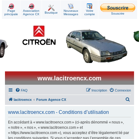
Page
Association
Nouveaux
Votre
Boutique
Souscrire
principale
Agence CX
Messages
compte
www.lacitroencx.com
FAQ
Inscription
Connexion
R
lacitroencx
Forum Agence CX
e
www.lacitroencx.com - Conditions d’utilisation
c
h
En accédant à « www.lacitroencx.com » (ci-après dénommé « nous »,
« notre », « nos », « www.lacitroencx.com » et
e
« https://www.lacitroencx.com »), vous acceptez d’être légalement lié par
r
les conditions suivantes. Si vous n’acceptez pas l’ensemble de ces