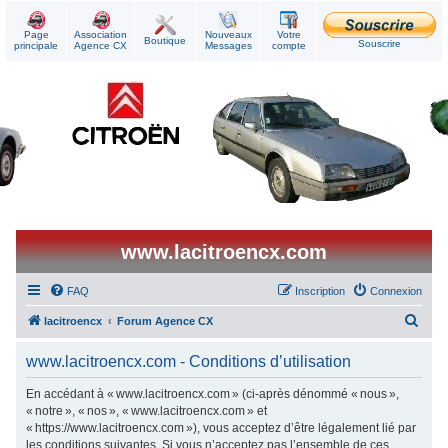
Page
Association
Nouveaux
Votre
Boutique
Souscrire
principale
Agence CX
Messages
compte
www.lacitroencx.com
FAQ
Inscription
Connexion
R
lacitroencx
Forum Agence CX
e
www.lacitroencx.com - Conditions d’utilisation
c
h
En accédant à « www.lacitroencx.com » (ci-après dénommé « nous »,
« notre », « nos », « www.lacitroencx.com » et
e
« https://www.lacitroencx.com »), vous acceptez d’être légalement lié par
r
les conditions suivantes. Si vous n’acceptez pas l’ensemble de ces