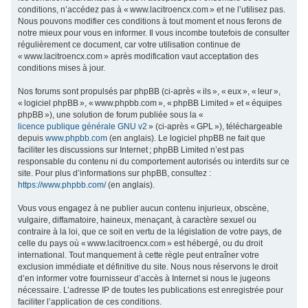
conditions, n’accédez pas à « www.lacitroencx.com » et ne l’utilisez pas.
c
Nous pouvons modifier ces conditions à tout moment et nous ferons de
h
notre mieux pour vous en informer. Il vous incombe toutefois de consulter
régulièrement ce document, car votre utilisation continue de
e
« www.lacitroencx.com » après modification vaut acceptation des
r
conditions mises à jour.
Nos forums sont propulsés par phpBB (ci-après « ils », « eux », « leur »,
« logiciel phpBB », « www.phpbb.com », « phpBB Limited » et « équipes
phpBB »), une solution de forum publiée sous la «
licence publique générale GNU v2
» (ci-après « GPL »), téléchargeable
depuis
www.phpbb.com
(en anglais). Le logiciel phpBB ne fait que
faciliter les discussions sur Internet ; phpBB Limited n’est pas
responsable du contenu ni du comportement autorisés ou interdits sur ce
site. Pour plus d’informations sur phpBB, consultez :
https://www.phpbb.com/
(en anglais).
Vous vous engagez à ne publier aucun contenu injurieux, obscène,
vulgaire, diffamatoire, haineux, menaçant, à caractère sexuel ou
contraire à la loi, que ce soit en vertu de la législation de votre pays, de
celle du pays où « www.lacitroencx.com » est hébergé, ou du droit
international. Tout manquement à cette règle peut entraîner votre
exclusion immédiate et définitive du site. Nous nous réservons le droit
d’en informer votre fournisseur d’accès à Internet si nous le jugeons
nécessaire. L’adresse IP de toutes les publications est enregistrée pour
faciliter l’application de ces conditions.