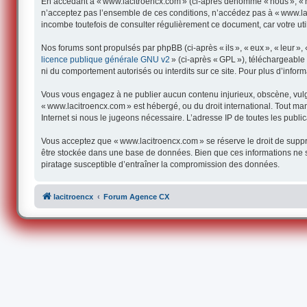
En accédant à « www.lacitroencx.com » (ci-après dénommé « nous », « not
n’acceptez pas l’ensemble de ces conditions, n’accédez pas à « www.lac
incombe toutefois de consulter régulièrement ce document, car votre uti
Nos forums sont propulsés par phpBB (ci-après « ils », « eux », « leur 
licence publique générale GNU v2
» (ci-après « GPL »), téléchargeabl
ni du comportement autorisés ou interdits sur ce site. Pour plus d’infor
Vous vous engagez à ne publier aucun contenu injurieux, obscène, vulgair
« www.lacitroencx.com » est hébergé, ou du droit international. Tout man
Internet si nous le jugeons nécessaire. L’adresse IP de toutes les publica
Vous acceptez que « www.lacitroencx.com » se réserve le droit de supprim
être stockée dans une base de données. Bien que ces informations ne s
piratage susceptible d’entraîner la compromission des données.
lacitroencx
Forum Agence CX