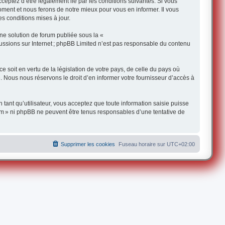
ceptez d’être légalement lié par les conditions suivantes. Si vous
oment et nous ferons de notre mieux pour vous en informer. Il vous
s conditions mises à jour.
une solution de forum publiée sous la «
iscussions sur Internet ; phpBB Limited n’est pas responsable du contenu
 soit en vertu de la législation de votre pays, de celle du pays où
e. Nous nous réservons le droit d’en informer votre fournisseur d’accès à
 tant qu’utilisateur, vous acceptez que toute information saisie puisse
om » ni phpBB ne peuvent être tenus responsables d’une tentative de
Supprimer les cookies
Fuseau horaire sur
UTC+02:00