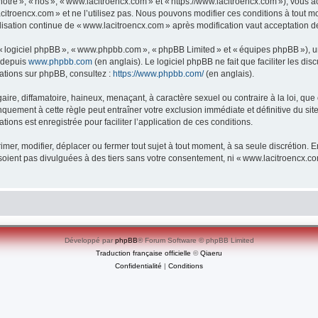
re », « nos », « www.lacitroencx.com » et « https://www.lacitroencx.com »), vous ac
itroencx.com » et ne l’utilisez pas. Nous pouvons modifier ces conditions à tout m
lisation continue de « www.lacitroencx.com » après modification vaut acceptation de
», « logiciel phpBB », « www.phpbb.com », « phpBB Limited » et « équipes phpBB »), 
e depuis
www.phpbb.com
(en anglais). Le logiciel phpBB ne fait que faciliter les d
mations sur phpBB, consultez :
https://www.phpbb.com/
(en anglais).
e, diffamatoire, haineux, menaçant, à caractère sexuel ou contraire à la loi, que ce
quement à cette règle peut entraîner votre exclusion immédiate et définitive du sit
tions est enregistrée pour faciliter l’application de ces conditions.
er, modifier, déplacer ou fermer tout sujet à tout moment, à sa seule discrétion. En
oient pas divulguées à des tiers sans votre consentement, ni « www.lacitroencx.c
Développé par
phpBB
® Forum Software © phpBB Limited
Traduction française officielle
©
Qiaeru
Confidentialité
|
Conditions