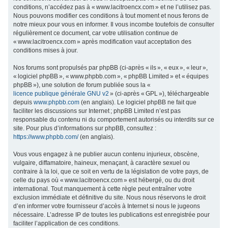
conditions, n’accédez pas à « www.lacitroencx.com » et ne l’utilisez pas.
c
Nous pouvons modifier ces conditions à tout moment et nous ferons de
h
notre mieux pour vous en informer. Il vous incombe toutefois de consulter
régulièrement ce document, car votre utilisation continue de
e
« www.lacitroencx.com » après modification vaut acceptation des
r
conditions mises à jour.
Nos forums sont propulsés par phpBB (ci-après « ils », « eux », « leur »,
« logiciel phpBB », « www.phpbb.com », « phpBB Limited » et « équipes
phpBB »), une solution de forum publiée sous la «
licence publique générale GNU v2
» (ci-après « GPL »), téléchargeable
depuis
www.phpbb.com
(en anglais). Le logiciel phpBB ne fait que
faciliter les discussions sur Internet ; phpBB Limited n’est pas
responsable du contenu ni du comportement autorisés ou interdits sur ce
site. Pour plus d’informations sur phpBB, consultez :
https://www.phpbb.com/
(en anglais).
Vous vous engagez à ne publier aucun contenu injurieux, obscène,
vulgaire, diffamatoire, haineux, menaçant, à caractère sexuel ou
contraire à la loi, que ce soit en vertu de la législation de votre pays, de
celle du pays où « www.lacitroencx.com » est hébergé, ou du droit
international. Tout manquement à cette règle peut entraîner votre
exclusion immédiate et définitive du site. Nous nous réservons le droit
d’en informer votre fournisseur d’accès à Internet si nous le jugeons
nécessaire. L’adresse IP de toutes les publications est enregistrée pour
faciliter l’application de ces conditions.