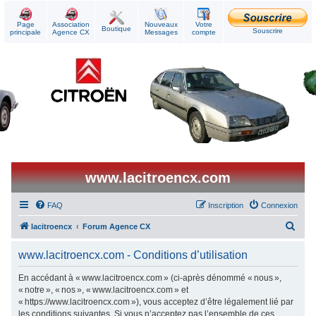
Page
Association
Nouveaux
Votre
Boutique
Souscrire
principale
Agence CX
Messages
compte
www.lacitroencx.com
FAQ
Inscription
Connexion
R
lacitroencx
Forum Agence CX
e
www.lacitroencx.com - Conditions d’utilisation
c
h
En accédant à « www.lacitroencx.com » (ci-après dénommé « nous »,
« notre », « nos », « www.lacitroencx.com » et
e
« https://www.lacitroencx.com »), vous acceptez d’être légalement lié par
r
les conditions suivantes. Si vous n’acceptez pas l’ensemble de ces