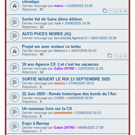
citrodays
Dernier message par
marcc
«
21/08/2025 13:05
Réponses :
57
1
2
3
4
Sortie Val de Saire 2éme édition
Dernier message par
Joe6
«
20/08/2025 14:38
Réponses :
12
AUTO PUCES MOREE (41)
Dernier message par
SecretariatLAgenceCX
«
26/07/2025 13:36
Projet sm avec moteur cx turbo
Dernier message par
Mariusco
«
16/07/2025 02:43
Réponses :
43
1
2
3
18 ans Agence CX :) et c'est les vacances
Dernier message par
Gabix 20TRE
«
12/07/2025 11:26
Réponses :
12
SORTIE NOGENT LE ROI 13 SEPTEMBRE 2025
Dernier message par
misscx
«
27/06/2025 19:01
Réponses :
5
22 Juin 2025 : Ronde historique des bords de l'Ain
Dernier message par
CX085
«
24/06/2025 09:09
Réponses :
4
Un nouveau livre sur la CX
Dernier message par
pierrolechti
«
22/06/2025 10:12
Réponses :
8
Expo à Bernay
Dernier message par
Gabix 20TRE
«
06/06/2025 17:58
Réponses :
7