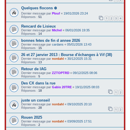
Quelques flocons ❄️
Dernier message par
Plouf
«
19/01/2026 23:24
Réponses :
51
1
2
3
4
Rencard de Lisieux
Dernier message par
Michel
«
06/01/2026 19:35
Réponses :
14
bonnes fetes de fin d annee 2026
Dernier message par
cardans
«
05/01/2026 13:43
Réponses :
15
26 et 27 janvier 2013 : Bourse d'échanges à Vif (38)
Dernier message par
nordahl
«
30/12/2025 15:31
Réponses :
13
Retour de lAG
Dernier message par
ZZTOPTRD
«
09/12/2025 08:06
Réponses :
5
Des CX dans la rue
Dernier message par
Gabix 20TRE
«
19/11/2025 08:03
Réponses :
18
1
2
juste un conseil
Dernier message par
nordahl
«
09/10/2025 20:10
Réponses :
28
1
2
Rouen 2025
Dernier message par
nordahl
«
03/09/2025 17:51
Réponses :
2