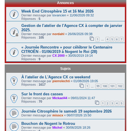
Annonces
c
Week End Citrosphère 15 et 16 Mai 2026
h
Dernier message par
tovancien
«
11/06/2026 09:32
Réponses :
5
e
Gestion de l'atelier de l'Agence CX à compter de janvier
r
2025.
Dernier message par
nordahl
«
26/06/2026 09:38
Réponses :
105
1
4
5
6
7
…
« Journée Rencontre » pour célébrer le Centenaire
CITROËN - 01/06/2019 à Nogent le Roi (28)
Dernier message par
CX 2000
«
30/05/2019 19:14
Réponses :
9
Sujets
À l'atelier de L'Agence CX ce weekend
Dernier message par
pierrolechti
«
01/08/2026 19:05
Réponses :
1617
1
99
100
101
102
…
Sur le front des casses
Dernier message par
Mickael44
«
09/01/2024 11:47
Réponses :
70
1
2
3
4
5
Journée Citrosphère le samedi 19 septembre 2026
Dernier message par
misscx
«
06/07/2026 15:50
Bouchon de Nogent le Rotrou
Dernier message par
Michel
«
30/06/2026 18:26
Réponses :
6