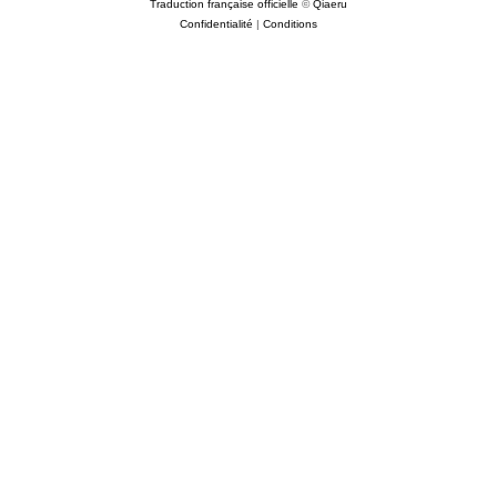
Traduction française officielle
©
Qiaeru
Confidentialité
|
Conditions