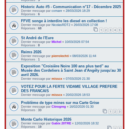
Historic Auto #5 - Communication n°17 - Décembre 2025
Dernier message par
cxmanr
«
28/03/2026 18:29
Réponses :
6
FFVE songe à interdire les diesel en collection !
Dernier message par
NicolasRDT2
«
26/03/2026 17:08
Réponses :
68
1
2
3
4
5
St André de l'Eure
Dernier message par
Michel
«
10/03/2026 07:54
Réponses :
8
Reims 2026
Dernier message par
pierrolechti
«
08/03/2026 11:44
Réponses :
1
Exposition "Croisière Noire 100 ans plus tard" au
Musée des Cordeliers à Saint Jean d'Angély jusqu'au 30
avril 2026.
Dernier message par
misscx
«
07/03/2026 21:30
VOTEZ POUR LA FERTE VIDAME VILLAGE PREFERE
DES FRANCAIS
Dernier message par
misscx
«
20/02/2026 18:53
Problème de type mines sur ma Carte Grise
Dernier message par
Citrogreg
«
16/02/2026 01:30
Réponses :
33
1
2
3
Monte Carlo Historique 2026
Dernier message par
Gabix 20TRE
«
12/02/2026 18:32
Réponses :
19
1
2