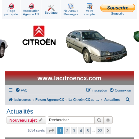
Page
Association
Nouveaux
Votre
Boutique
Souscrire
principale
Agence CX
Messages
compte
www.lacitroencx.com
FAQ
Inscription
Connexion
R
lacitroencx
Forum Agence CX
La Citroën CX au quotidien
Actualités
e
Actualités
c
Rechercher
Recherche ava
Nouveau sujet
h
e
Page
1
sur
22
1
2
3
4
5
22
Suivant
1054 sujets
…
r