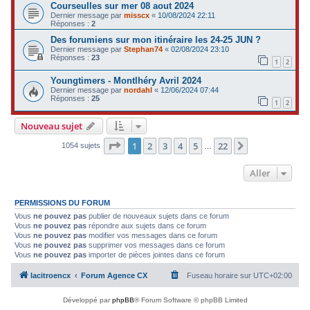
Courseulles sur mer 08 aout 2024
Dernier message par
misscx
«
10/08/2024 22:11
Réponses :
2
Des forumiens sur mon itinéraire les 24-25 JUN ?
Dernier message par
Stephan74
«
02/08/2024 23:10
Réponses :
23
1
2
Youngtimers - Montlhéry Avril 2024
Dernier message par
nordahl
«
12/06/2024 07:44
Réponses :
25
1
2
Nouveau sujet
Page
1
sur
22
1
2
3
4
5
22
Suivant
1054 sujets
…
Aller
PERMISSIONS DU FORUM
Vous
ne pouvez pas
publier de nouveaux sujets dans ce forum
Vous
ne pouvez pas
répondre aux sujets dans ce forum
Vous
ne pouvez pas
modifier vos messages dans ce forum
Vous
ne pouvez pas
supprimer vos messages dans ce forum
Vous
ne pouvez pas
importer de pièces jointes dans ce forum
lacitroencx
Forum Agence CX
Fuseau horaire sur
UTC+02:00
Développé par
phpBB
® Forum Software © phpBB Limited