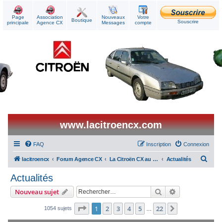
Page
Association
Nouveaux
Votre
Boutique
Souscrire
principale
Agence CX
Messages
compte
www.lacitroencx.com
FAQ
Inscription
Connexion
R
lacitroencx
Forum Agence CX
La Citroën CX au quotidien
Actualités
e
Actualités
c
Rechercher
Recherche ava
Nouveau sujet
h
e
Page
1
sur
22
1
2
3
4
5
22
Suivant
1054 sujets
…
r