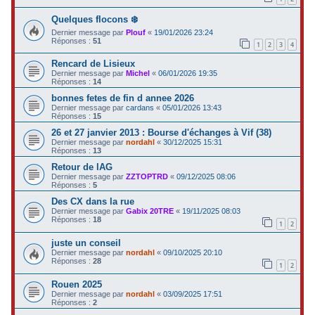
Quelques flocons ❄️
Dernier message par
Plouf
«
19/01/2026 23:24
Réponses :
51
1
2
3
4
Rencard de Lisieux
Dernier message par
Michel
«
06/01/2026 19:35
Réponses :
14
bonnes fetes de fin d annee 2026
Dernier message par
cardans
«
05/01/2026 13:43
Réponses :
15
26 et 27 janvier 2013 : Bourse d'échanges à Vif (38)
Dernier message par
nordahl
«
30/12/2025 15:31
Réponses :
13
Retour de lAG
Dernier message par
ZZTOPTRD
«
09/12/2025 08:06
Réponses :
5
Des CX dans la rue
Dernier message par
Gabix 20TRE
«
19/11/2025 08:03
Réponses :
18
1
2
juste un conseil
Dernier message par
nordahl
«
09/10/2025 20:10
Réponses :
28
1
2
Rouen 2025
Dernier message par
nordahl
«
03/09/2025 17:51
Réponses :
2