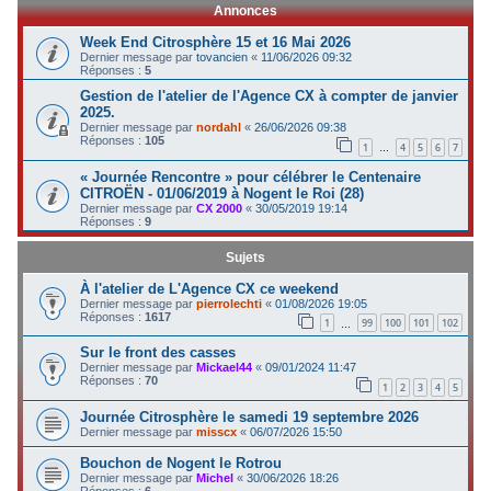
Annonces
c
Week End Citrosphère 15 et 16 Mai 2026
h
Dernier message par
tovancien
«
11/06/2026 09:32
Réponses :
5
e
Gestion de l'atelier de l'Agence CX à compter de janvier
r
2025.
Dernier message par
nordahl
«
26/06/2026 09:38
Réponses :
105
1
4
5
6
7
…
« Journée Rencontre » pour célébrer le Centenaire
CITROËN - 01/06/2019 à Nogent le Roi (28)
Dernier message par
CX 2000
«
30/05/2019 19:14
Réponses :
9
Sujets
À l'atelier de L'Agence CX ce weekend
Dernier message par
pierrolechti
«
01/08/2026 19:05
Réponses :
1617
1
99
100
101
102
…
Sur le front des casses
Dernier message par
Mickael44
«
09/01/2024 11:47
Réponses :
70
1
2
3
4
5
Journée Citrosphère le samedi 19 septembre 2026
Dernier message par
misscx
«
06/07/2026 15:50
Bouchon de Nogent le Rotrou
Dernier message par
Michel
«
30/06/2026 18:26
Réponses :
6