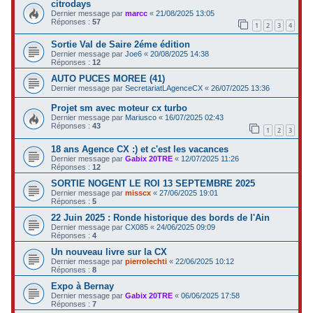
citrodays
Dernier message par
marcc
«
21/08/2025 13:05
Réponses :
57
1
2
3
4
Sortie Val de Saire 2éme édition
Dernier message par
Joe6
«
20/08/2025 14:38
Réponses :
12
AUTO PUCES MOREE (41)
Dernier message par
SecretariatLAgenceCX
«
26/07/2025 13:36
Projet sm avec moteur cx turbo
Dernier message par
Mariusco
«
16/07/2025 02:43
Réponses :
43
1
2
3
18 ans Agence CX :) et c'est les vacances
Dernier message par
Gabix 20TRE
«
12/07/2025 11:26
Réponses :
12
SORTIE NOGENT LE ROI 13 SEPTEMBRE 2025
Dernier message par
misscx
«
27/06/2025 19:01
Réponses :
5
22 Juin 2025 : Ronde historique des bords de l'Ain
Dernier message par
CX085
«
24/06/2025 09:09
Réponses :
4
Un nouveau livre sur la CX
Dernier message par
pierrolechti
«
22/06/2025 10:12
Réponses :
8
Expo à Bernay
Dernier message par
Gabix 20TRE
«
06/06/2025 17:58
Réponses :
7