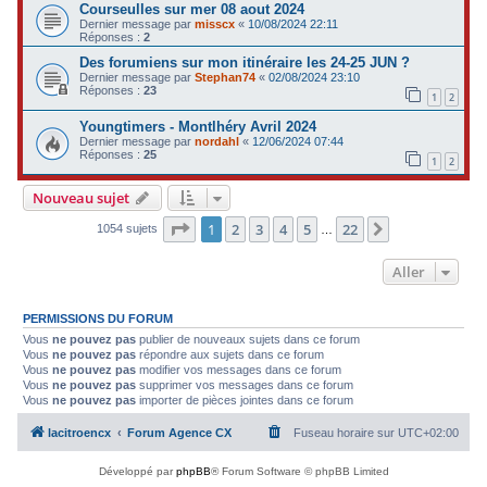
Courseulles sur mer 08 aout 2024
Dernier message par
misscx
«
10/08/2024 22:11
Réponses :
2
Des forumiens sur mon itinéraire les 24-25 JUN ?
Dernier message par
Stephan74
«
02/08/2024 23:10
Réponses :
23
1
2
Youngtimers - Montlhéry Avril 2024
Dernier message par
nordahl
«
12/06/2024 07:44
Réponses :
25
1
2
Nouveau sujet
Page
1
sur
22
1
2
3
4
5
22
Suivant
1054 sujets
…
Aller
PERMISSIONS DU FORUM
Vous
ne pouvez pas
publier de nouveaux sujets dans ce forum
Vous
ne pouvez pas
répondre aux sujets dans ce forum
Vous
ne pouvez pas
modifier vos messages dans ce forum
Vous
ne pouvez pas
supprimer vos messages dans ce forum
Vous
ne pouvez pas
importer de pièces jointes dans ce forum
lacitroencx
Forum Agence CX
Fuseau horaire sur
UTC+02:00
Développé par
phpBB
® Forum Software © phpBB Limited