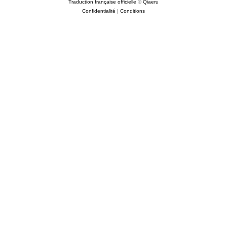
Traduction française officielle
©
Qiaeru
Confidentialité
|
Conditions