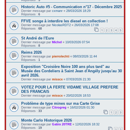
Historic Auto #5 - Communication n°17 - Décembre 2025
Dernier message par
cxmanr
«
28/03/2026 18:29
Réponses :
6
FFVE songe à interdire les diesel en collection !
Dernier message par
NicolasRDT2
«
26/03/2026 17:08
Réponses :
68
1
2
3
4
5
St André de l'Eure
Dernier message par
Michel
«
10/03/2026 07:54
Réponses :
8
Reims 2026
Dernier message par
pierrolechti
«
08/03/2026 11:44
Réponses :
1
Exposition "Croisière Noire 100 ans plus tard" au
Musée des Cordeliers à Saint Jean d'Angély jusqu'au 30
avril 2026.
Dernier message par
misscx
«
07/03/2026 21:30
VOTEZ POUR LA FERTE VIDAME VILLAGE PREFERE
DES FRANCAIS
Dernier message par
misscx
«
20/02/2026 18:53
Problème de type mines sur ma Carte Grise
Dernier message par
Citrogreg
«
16/02/2026 01:30
Réponses :
33
1
2
3
Monte Carlo Historique 2026
Dernier message par
Gabix 20TRE
«
12/02/2026 18:32
Réponses :
19
1
2