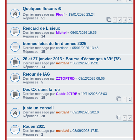
Quelques flocons ❄️
Dernier message par
Plouf
«
19/01/2026 23:24
Réponses :
51
1
2
3
4
Rencard de Lisieux
Dernier message par
Michel
«
06/01/2026 19:35
Réponses :
14
bonnes fetes de fin d annee 2026
Dernier message par
cardans
«
05/01/2026 13:43
Réponses :
15
26 et 27 janvier 2013 : Bourse d'échanges à Vif (38)
Dernier message par
nordahl
«
30/12/2025 15:31
Réponses :
13
Retour de lAG
Dernier message par
ZZTOPTRD
«
09/12/2025 08:06
Réponses :
5
Des CX dans la rue
Dernier message par
Gabix 20TRE
«
19/11/2025 08:03
Réponses :
18
1
2
juste un conseil
Dernier message par
nordahl
«
09/10/2025 20:10
Réponses :
28
1
2
Rouen 2025
Dernier message par
nordahl
«
03/09/2025 17:51
Réponses :
2