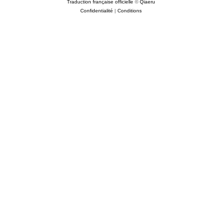
Traduction française officielle
©
Qiaeru
Confidentialité
|
Conditions