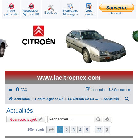
Page
Association
Nouveaux
Votre
Boutique
Souscrire
principale
Agence CX
Messages
compte
www.lacitroencx.com
FAQ
Inscription
Connexion
R
lacitroencx
Forum Agence CX
La Citroën CX au quotidien
Actualités
e
Actualités
c
Rechercher
Recherche ava
Nouveau sujet
h
e
Page
1
sur
22
1
2
3
4
5
22
Suivant
1054 sujets
…
r