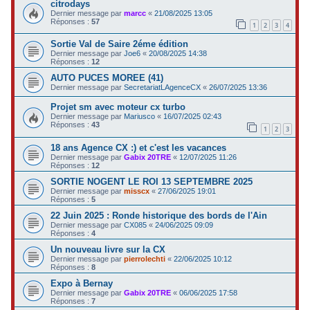
citrodays
Dernier message par
marcc
«
21/08/2025 13:05
Réponses :
57
1
2
3
4
Sortie Val de Saire 2éme édition
Dernier message par
Joe6
«
20/08/2025 14:38
Réponses :
12
AUTO PUCES MOREE (41)
Dernier message par
SecretariatLAgenceCX
«
26/07/2025 13:36
Projet sm avec moteur cx turbo
Dernier message par
Mariusco
«
16/07/2025 02:43
Réponses :
43
1
2
3
18 ans Agence CX :) et c'est les vacances
Dernier message par
Gabix 20TRE
«
12/07/2025 11:26
Réponses :
12
SORTIE NOGENT LE ROI 13 SEPTEMBRE 2025
Dernier message par
misscx
«
27/06/2025 19:01
Réponses :
5
22 Juin 2025 : Ronde historique des bords de l'Ain
Dernier message par
CX085
«
24/06/2025 09:09
Réponses :
4
Un nouveau livre sur la CX
Dernier message par
pierrolechti
«
22/06/2025 10:12
Réponses :
8
Expo à Bernay
Dernier message par
Gabix 20TRE
«
06/06/2025 17:58
Réponses :
7