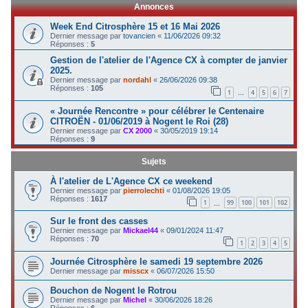
Annonces
c
Week End Citrosphère 15 et 16 Mai 2026
h
Dernier message par
tovancien
«
11/06/2026 09:32
Réponses :
5
e
Gestion de l'atelier de l'Agence CX à compter de janvier
r
2025.
Dernier message par
nordahl
«
26/06/2026 09:38
Réponses :
105
1
4
5
6
7
…
« Journée Rencontre » pour célébrer le Centenaire
CITROËN - 01/06/2019 à Nogent le Roi (28)
Dernier message par
CX 2000
«
30/05/2019 19:14
Réponses :
9
Sujets
À l'atelier de L'Agence CX ce weekend
Dernier message par
pierrolechti
«
01/08/2026 19:05
Réponses :
1617
1
99
100
101
102
…
Sur le front des casses
Dernier message par
Mickael44
«
09/01/2024 11:47
Réponses :
70
1
2
3
4
5
Journée Citrosphère le samedi 19 septembre 2026
Dernier message par
misscx
«
06/07/2026 15:50
Bouchon de Nogent le Rotrou
Dernier message par
Michel
«
30/06/2026 18:26
Réponses :
6