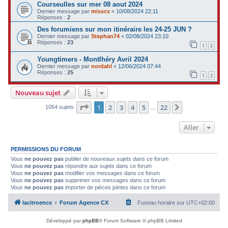
Courseulles sur mer 08 aout 2024
Dernier message par
misscx
«
10/08/2024 22:11
Réponses :
2
Des forumiens sur mon itinéraire les 24-25 JUN ?
Dernier message par
Stephan74
«
02/08/2024 23:10
Réponses :
23
1
2
Youngtimers - Montlhéry Avril 2024
Dernier message par
nordahl
«
12/06/2024 07:44
Réponses :
25
1
2
Nouveau sujet
Page
1
sur
22
1
2
3
4
5
22
Suivant
1054 sujets
…
Aller
PERMISSIONS DU FORUM
Vous
ne pouvez pas
publier de nouveaux sujets dans ce forum
Vous
ne pouvez pas
répondre aux sujets dans ce forum
Vous
ne pouvez pas
modifier vos messages dans ce forum
Vous
ne pouvez pas
supprimer vos messages dans ce forum
Vous
ne pouvez pas
importer de pièces jointes dans ce forum
lacitroencx
Forum Agence CX
Fuseau horaire sur
UTC+02:00
Développé par
phpBB
® Forum Software © phpBB Limited