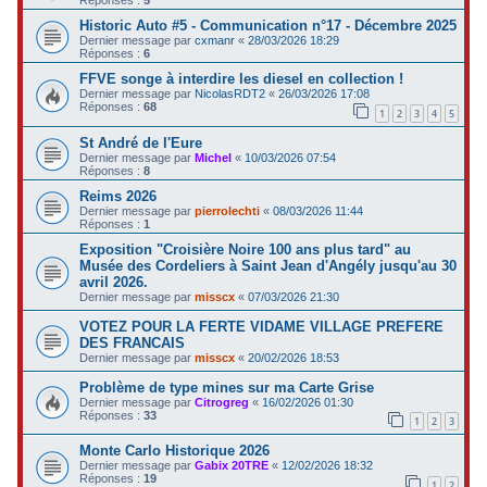
Historic Auto #5 - Communication n°17 - Décembre 2025
Dernier message par
cxmanr
«
28/03/2026 18:29
Réponses :
6
FFVE songe à interdire les diesel en collection !
Dernier message par
NicolasRDT2
«
26/03/2026 17:08
Réponses :
68
1
2
3
4
5
St André de l'Eure
Dernier message par
Michel
«
10/03/2026 07:54
Réponses :
8
Reims 2026
Dernier message par
pierrolechti
«
08/03/2026 11:44
Réponses :
1
Exposition "Croisière Noire 100 ans plus tard" au
Musée des Cordeliers à Saint Jean d'Angély jusqu'au 30
avril 2026.
Dernier message par
misscx
«
07/03/2026 21:30
VOTEZ POUR LA FERTE VIDAME VILLAGE PREFERE
DES FRANCAIS
Dernier message par
misscx
«
20/02/2026 18:53
Problème de type mines sur ma Carte Grise
Dernier message par
Citrogreg
«
16/02/2026 01:30
Réponses :
33
1
2
3
Monte Carlo Historique 2026
Dernier message par
Gabix 20TRE
«
12/02/2026 18:32
Réponses :
19
1
2