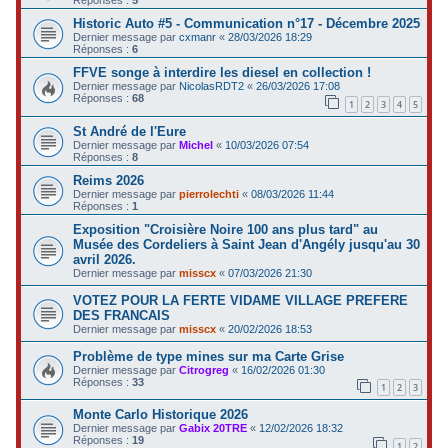
Historic Auto #5 - Communication n°17 - Décembre 2025
Dernier message par
cxmanr
«
28/03/2026 18:29
Réponses :
6
FFVE songe à interdire les diesel en collection !
Dernier message par
NicolasRDT2
«
26/03/2026 17:08
Réponses :
68
1
2
3
4
5
St André de l'Eure
Dernier message par
Michel
«
10/03/2026 07:54
Réponses :
8
Reims 2026
Dernier message par
pierrolechti
«
08/03/2026 11:44
Réponses :
1
Exposition "Croisière Noire 100 ans plus tard" au
Musée des Cordeliers à Saint Jean d'Angély jusqu'au 30
avril 2026.
Dernier message par
misscx
«
07/03/2026 21:30
VOTEZ POUR LA FERTE VIDAME VILLAGE PREFERE
DES FRANCAIS
Dernier message par
misscx
«
20/02/2026 18:53
Problème de type mines sur ma Carte Grise
Dernier message par
Citrogreg
«
16/02/2026 01:30
Réponses :
33
1
2
3
Monte Carlo Historique 2026
Dernier message par
Gabix 20TRE
«
12/02/2026 18:32
Réponses :
19
1
2