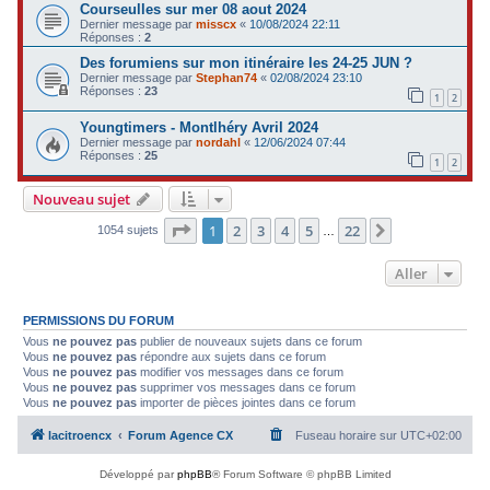
Courseulles sur mer 08 aout 2024
Dernier message par
misscx
«
10/08/2024 22:11
Réponses :
2
Des forumiens sur mon itinéraire les 24-25 JUN ?
Dernier message par
Stephan74
«
02/08/2024 23:10
Réponses :
23
1
2
Youngtimers - Montlhéry Avril 2024
Dernier message par
nordahl
«
12/06/2024 07:44
Réponses :
25
1
2
Nouveau sujet
Page
1
sur
22
1
2
3
4
5
22
Suivant
1054 sujets
…
Aller
PERMISSIONS DU FORUM
Vous
ne pouvez pas
publier de nouveaux sujets dans ce forum
Vous
ne pouvez pas
répondre aux sujets dans ce forum
Vous
ne pouvez pas
modifier vos messages dans ce forum
Vous
ne pouvez pas
supprimer vos messages dans ce forum
Vous
ne pouvez pas
importer de pièces jointes dans ce forum
lacitroencx
Forum Agence CX
Fuseau horaire sur
UTC+02:00
Développé par
phpBB
® Forum Software © phpBB Limited