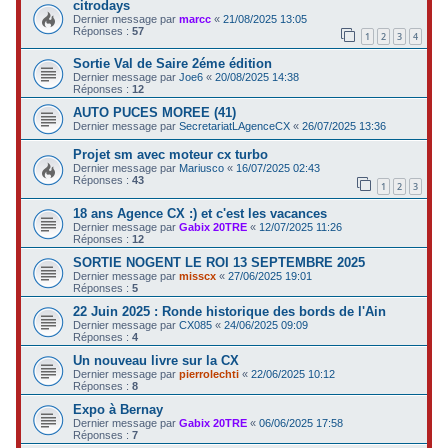
citrodays
Dernier message par
marcc
«
21/08/2025 13:05
Réponses :
57
1
2
3
4
Sortie Val de Saire 2éme édition
Dernier message par
Joe6
«
20/08/2025 14:38
Réponses :
12
AUTO PUCES MOREE (41)
Dernier message par
SecretariatLAgenceCX
«
26/07/2025 13:36
Projet sm avec moteur cx turbo
Dernier message par
Mariusco
«
16/07/2025 02:43
Réponses :
43
1
2
3
18 ans Agence CX :) et c'est les vacances
Dernier message par
Gabix 20TRE
«
12/07/2025 11:26
Réponses :
12
SORTIE NOGENT LE ROI 13 SEPTEMBRE 2025
Dernier message par
misscx
«
27/06/2025 19:01
Réponses :
5
22 Juin 2025 : Ronde historique des bords de l'Ain
Dernier message par
CX085
«
24/06/2025 09:09
Réponses :
4
Un nouveau livre sur la CX
Dernier message par
pierrolechti
«
22/06/2025 10:12
Réponses :
8
Expo à Bernay
Dernier message par
Gabix 20TRE
«
06/06/2025 17:58
Réponses :
7