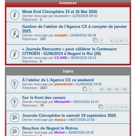
Annonces
c
Week End Citrosphère 15 et 16 Mai 2026
h
Dernier message par
tovancien
«
11/06/2026 09:32
Réponses :
5
e
Gestion de l'atelier de l'Agence CX à compter de janvier
r
2025.
Dernier message par
nordahl
«
26/06/2026 09:38
Réponses :
105
1
4
5
6
7
…
« Journée Rencontre » pour célébrer le Centenaire
CITROËN - 01/06/2019 à Nogent le Roi (28)
Dernier message par
CX 2000
«
30/05/2019 19:14
Réponses :
9
Sujets
À l'atelier de L'Agence CX ce weekend
Dernier message par
pierrolechti
«
01/08/2026 19:05
Réponses :
1617
1
99
100
101
102
…
Sur le front des casses
Dernier message par
Mickael44
«
09/01/2024 11:47
Réponses :
70
1
2
3
4
5
Journée Citrosphère le samedi 19 septembre 2026
Dernier message par
misscx
«
06/07/2026 15:50
Bouchon de Nogent le Rotrou
Dernier message par
Michel
«
30/06/2026 18:26
Réponses :
6