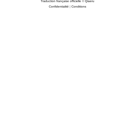
Traduction française officielle
©
Qiaeru
Confidentialité
|
Conditions