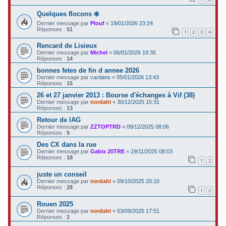
Quelques flocons ❄️
Dernier message par
Plouf
«
19/01/2026 23:24
Réponses :
51
1
2
3
4
Rencard de Lisieux
Dernier message par
Michel
«
06/01/2026 19:35
Réponses :
14
bonnes fetes de fin d annee 2026
Dernier message par
cardans
«
05/01/2026 13:43
Réponses :
15
26 et 27 janvier 2013 : Bourse d'échanges à Vif (38)
Dernier message par
nordahl
«
30/12/2025 15:31
Réponses :
13
Retour de lAG
Dernier message par
ZZTOPTRD
«
09/12/2025 08:06
Réponses :
5
Des CX dans la rue
Dernier message par
Gabix 20TRE
«
19/11/2025 08:03
Réponses :
18
1
2
juste un conseil
Dernier message par
nordahl
«
09/10/2025 20:10
Réponses :
28
1
2
Rouen 2025
Dernier message par
nordahl
«
03/09/2025 17:51
Réponses :
2