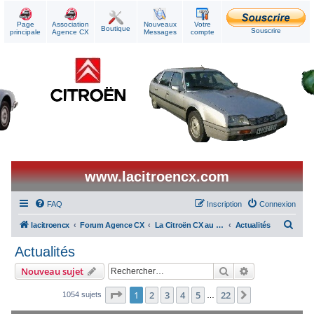
Page
Association
Nouveaux
Votre
Boutique
Souscrire
principale
Agence CX
Messages
compte
www.lacitroencx.com
FAQ
Inscription
Connexion
R
lacitroencx
Forum Agence CX
La Citroën CX au quotidien
Actualités
e
Actualités
c
Rechercher
Recherche ava
Nouveau sujet
h
e
Page
1
sur
22
1
2
3
4
5
22
Suivant
1054 sujets
…
r