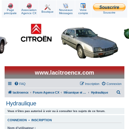
Page
Association
Nouveaux
Votre
Boutique
Souscrire
principale
Agence CX
Messages
compte
www.lacitroencx.com
FAQ
Inscription
Connexion
R
lacitroencx
Forum Agence CX
Mécanique et Réparations
Hydraulique
e
Hydraulique
c
Vous n’êtes pas autorisé à voir ou à consulter les sujets de ce forum.
h
e
CONNEXION
•
INSCRIPTION
r
Nom d’utilisateur :