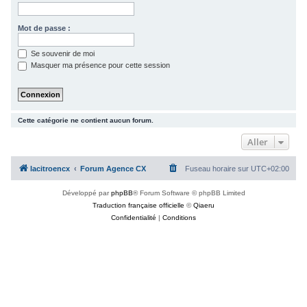
c
h
Mot de passe :
e
Se souvenir de moi
r
Masquer ma présence pour cette session
Cette catégorie ne contient aucun forum.
Aller
lacitroencx
Forum Agence CX
Fuseau horaire sur
UTC+02:00
Développé par
phpBB
® Forum Software © phpBB Limited
Traduction française officielle
©
Qiaeru
Confidentialité
|
Conditions