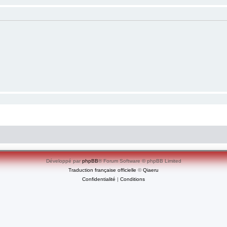
Développé par
phpBB
® Forum Software © phpBB Limited
Traduction française officielle
©
Qiaeru
Confidentialité
|
Conditions