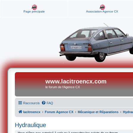
Page principale
Association Agence CX
www.lacitroencx.com
le forum de l'Agence CX
Raccourcis
FAQ
lacitroencx
Forum Agence CX
Mécanique et Réparations
Hydra
Hydraulique
Vous n’êtes pas autorisé à voir ou à consulter les sujets de ce forum.