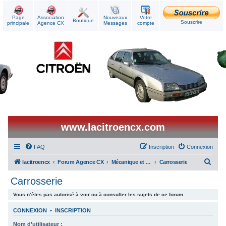
Page
Association
Nouveaux
Votre
Boutique
Souscrire
principale
Agence CX
Messages
compte
www.lacitroencx.com
FAQ
Inscription
Connexion
R
lacitroencx
Forum Agence CX
Mécanique et Réparations
Carrosserie
e
Carrosserie
c
Vous n’êtes pas autorisé à voir ou à consulter les sujets de ce forum.
h
e
CONNEXION
•
INSCRIPTION
r
Nom d’utilisateur :