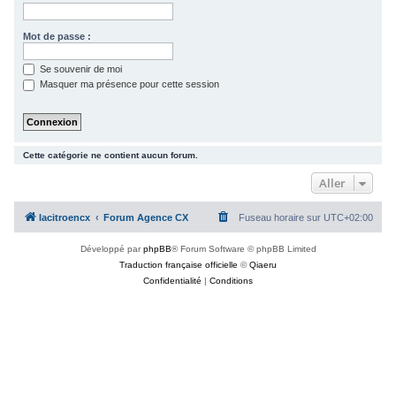
c
h
Mot de passe :
e
Se souvenir de moi
r
Masquer ma présence pour cette session
Cette catégorie ne contient aucun forum.
Aller
lacitroencx
Forum Agence CX
Fuseau horaire sur
UTC+02:00
Développé par
phpBB
® Forum Software © phpBB Limited
Traduction française officielle
©
Qiaeru
Confidentialité
|
Conditions