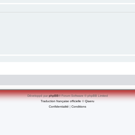
Développé par
phpBB
® Forum Software © phpBB Limited
Traduction française officielle
©
Qiaeru
Confidentialité
|
Conditions