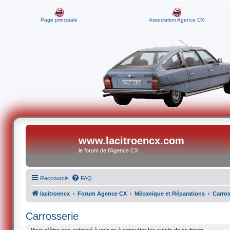
Page principale
Association Agence CX
www.lacitroencx.com
le forum de l'Agence CX
Raccourcis
FAQ
lacitroencx
Forum Agence CX
Mécanique et Réparations
Carros
Carrosserie
Vous n’êtes pas autorisé à voir ou à consulter les sujets de ce forum.