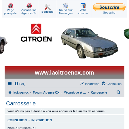
Page
Association
Nouveaux
Votre
Boutique
Souscrire
principale
Agence CX
Messages
compte
www.lacitroencx.com
FAQ
Inscription
Connexion
R
lacitroencx
Forum Agence CX
Mécanique et Réparations
Carrosserie
e
Carrosserie
c
Vous n’êtes pas autorisé à voir ou à consulter les sujets de ce forum.
h
e
CONNEXION
•
INSCRIPTION
r
Nom d’utilisateur :