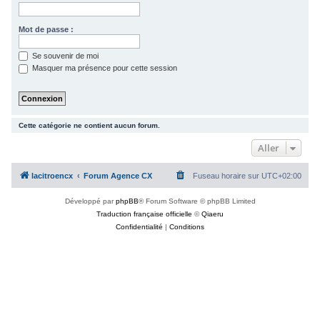
c
h
Mot de passe :
e
Se souvenir de moi
r
Masquer ma présence pour cette session
Cette catégorie ne contient aucun forum.
Aller
lacitroencx
Forum Agence CX
Fuseau horaire sur
UTC+02:00
Développé par
phpBB
® Forum Software © phpBB Limited
Traduction française officielle
©
Qiaeru
Confidentialité
|
Conditions