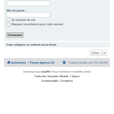
c
h
Mot de passe :
e
Se souvenir de moi
r
Masquer ma présence pour cette session
Cette catégorie ne contient aucun forum.
Aller
lacitroencx
Forum Agence CX
Fuseau horaire sur
UTC+02:00
Développé par
phpBB
® Forum Software © phpBB Limited
Traduction française officielle
©
Qiaeru
Confidentialité
|
Conditions