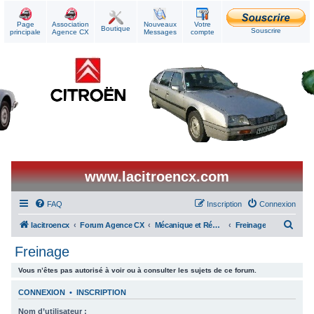
Page
Association
Nouveaux
Votre
Boutique
Souscrire
principale
Agence CX
Messages
compte
www.lacitroencx.com
FAQ
Inscription
Connexion
R
lacitroencx
Forum Agence CX
Mécanique et Réparations
Freinage
e
Freinage
c
Vous n’êtes pas autorisé à voir ou à consulter les sujets de ce forum.
h
e
CONNEXION
•
INSCRIPTION
r
Nom d’utilisateur :