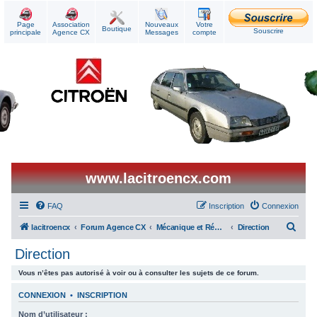
Page
Association
Nouveaux
Votre
Boutique
Souscrire
principale
Agence CX
Messages
compte
www.lacitroencx.com
FAQ
Inscription
Connexion
R
lacitroencx
Forum Agence CX
Mécanique et Réparations
Direction
e
Direction
c
Vous n’êtes pas autorisé à voir ou à consulter les sujets de ce forum.
h
e
CONNEXION
•
INSCRIPTION
r
Nom d’utilisateur :