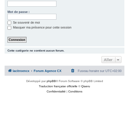
c
h
Mot de passe :
e
Se souvenir de moi
r
Masquer ma présence pour cette session
Cette catégorie ne contient aucun forum.
Aller
lacitroencx
Forum Agence CX
Fuseau horaire sur
UTC+02:00
Développé par
phpBB
® Forum Software © phpBB Limited
Traduction française officielle
©
Qiaeru
Confidentialité
|
Conditions