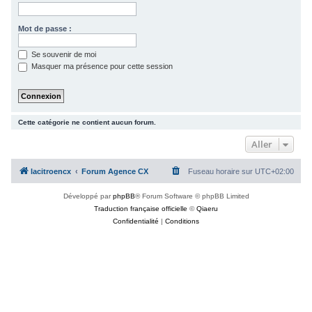
c
h
Mot de passe :
e
Se souvenir de moi
r
Masquer ma présence pour cette session
Cette catégorie ne contient aucun forum.
Aller
lacitroencx
Forum Agence CX
Fuseau horaire sur
UTC+02:00
Développé par
phpBB
® Forum Software © phpBB Limited
Traduction française officielle
©
Qiaeru
Confidentialité
|
Conditions