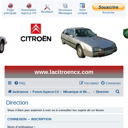
Page
Association
Nouveaux
Votre
Boutique
Souscrire
principale
Agence CX
Messages
compte
www.lacitroencx.com
FAQ
Inscription
Connexion
R
lacitroencx
Forum Agence CX
Mécanique et Réparations
Direction
e
Direction
c
Vous n’êtes pas autorisé à voir ou à consulter les sujets de ce forum.
h
e
CONNEXION
•
INSCRIPTION
r
Nom d’utilisateur :