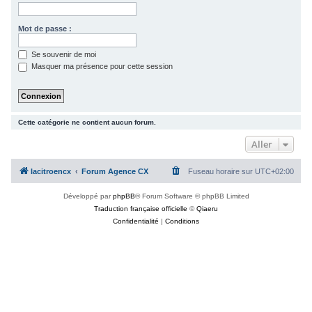
c
h
Mot de passe :
e
Se souvenir de moi
r
Masquer ma présence pour cette session
Cette catégorie ne contient aucun forum.
Aller
lacitroencx
Forum Agence CX
Fuseau horaire sur
UTC+02:00
Développé par
phpBB
® Forum Software © phpBB Limited
Traduction française officielle
©
Qiaeru
Confidentialité
|
Conditions