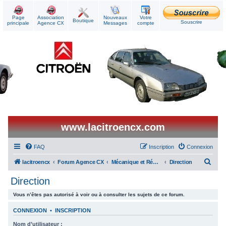
Page
Association
Nouveaux
Votre
Boutique
Souscrire
principale
Agence CX
Messages
compte
www.lacitroencx.com
FAQ
Inscription
Connexion
R
lacitroencx
Forum Agence CX
Mécanique et Réparations
Direction
e
Direction
c
Vous n’êtes pas autorisé à voir ou à consulter les sujets de ce forum.
h
e
CONNEXION
•
INSCRIPTION
r
Nom d’utilisateur :