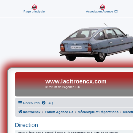
Page principale
Association Agence CX
www.lacitroencx.com
le forum de l'Agence CX
Raccourcis
FAQ
lacitroencx
Forum Agence CX
Mécanique et Réparations
Direct
Direction
Vous n’êtes pas autorisé à voir ou à consulter les sujets de ce forum.