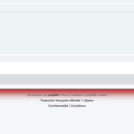
Développé par
phpBB
® Forum Software © phpBB Limited
Traduction française officielle
©
Qiaeru
Confidentialité
|
Conditions