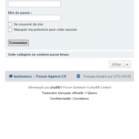
c
h
Mot de passe :
e
Se souvenir de moi
r
Masquer ma présence pour cette session
Cette catégorie ne contient aucun forum.
Aller
lacitroencx
Forum Agence CX
Fuseau horaire sur
UTC+02:00
Développé par
phpBB
® Forum Software © phpBB Limited
Traduction française officielle
©
Qiaeru
Confidentialité
|
Conditions