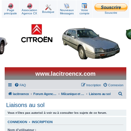
Page
Association
Nouveaux
Votre
Boutique
Souscrire
principale
Agence CX
Messages
compte
www.lacitroencx.com
FAQ
Inscription
Connexion
R
lacitroencx
Forum Agence CX
Mécanique et Réparations
Liaisons au sol
e
Liaisons au sol
c
Vous n’êtes pas autorisé à voir ou à consulter les sujets de ce forum.
h
e
CONNEXION
•
INSCRIPTION
r
Nom d’utilisateur :