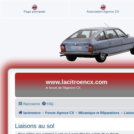
Page principale
Association Agence CX
www.lacitroencx.com
le forum de l'Agence CX
Raccourcis
FAQ
lacitroencx
Forum Agence CX
Mécanique et Réparations
Liaiso
Liaisons au sol
Vous n’êtes pas autorisé à voir ou à consulter les sujets de ce forum.