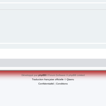
Développé par
phpBB
® Forum Software © phpBB Limited
Traduction française officielle
©
Qiaeru
Confidentialité
|
Conditions