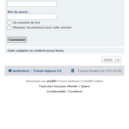
c
h
Mot de passe :
e
Se souvenir de moi
r
Masquer ma présence pour cette session
Cette catégorie ne contient aucun forum.
Aller
lacitroencx
Forum Agence CX
Fuseau horaire sur
UTC+02:00
Développé par
phpBB
® Forum Software © phpBB Limited
Traduction française officielle
©
Qiaeru
Confidentialité
|
Conditions