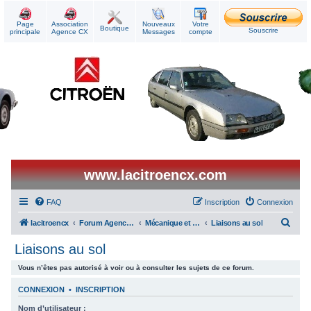
Page
Association
Nouveaux
Votre
Boutique
Souscrire
principale
Agence CX
Messages
compte
www.lacitroencx.com
FAQ
Inscription
Connexion
R
lacitroencx
Forum Agence CX
Mécanique et Réparations
Liaisons au sol
e
Liaisons au sol
c
Vous n’êtes pas autorisé à voir ou à consulter les sujets de ce forum.
h
e
CONNEXION
•
INSCRIPTION
r
Nom d’utilisateur :